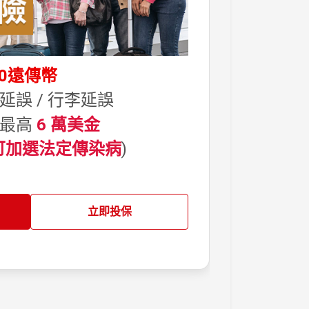
00遠傳幣
誤 / 行李延誤
：最高
6 萬美金
可加選法定傳染病
)
立即投保