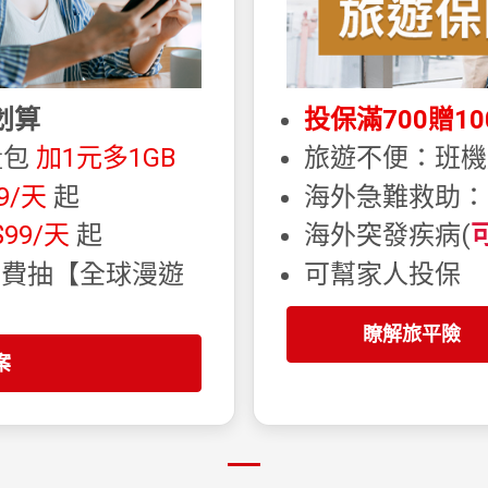
划算
投保滿700贈1
量包
加1元多1GB
旅遊不便：班機延
9/天
起
海外急難救助
$99/天
起
海外突發疾病(
免費抽【全球漫遊
可幫家人投保
瞭解旅平險
案