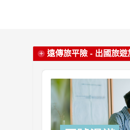
遠傳旅平險 - 出國旅
＋