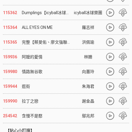
115362
Dumplings【icyball冰球樂團用愛「餃」動你的心】
icyball冰球樂團
115364
ALL EYES ON ME
羅志祥
115365
完整【蔡旻佑、廖文強聯手打造最新主打】
洪佩瑜
159936
阿嬤的愛情
林姍
159980
情路無谷歌
向蕙玲
159944
逛街
朱海君
159990
拉丁之戀
謝金晶
254542
含慢不是憨
鄔兆邦
【貼心小叮嚀】