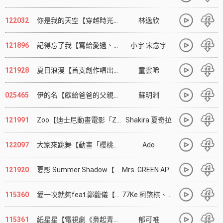
122032
你是我的天空【穿越時光的溫暖親情之歌】
林逸欣
121896
記得忘了我【寫給愛過、錯過，也終於說出口的你】
小宇 宋念宇
121928
夏日浪漫【首支創作唱出戀愛裡的甜蜜依戀】
童雲晞
025465
伊的名【獻給爸爸的父親節感恩主打】
蘇明淵
121991
Zoo【迪士尼動畫電影「Zootopia 2 動物方城市2」主題曲】
Shakira 夏奇拉
122097
大家來跳舞【動畫「櫻桃小丸子」35週年片頭主題曲】
Ado
121920
夏影 Summer Shadow【目黑蓮代言日本KIRIN午後紅茶廣告曲】
Mrs. GREEN APPLE
115360
愛一次就夠feat.鄭馥儀【電視劇《還珠》片尾曲】
77Ke 柯棨棋、+How、郭幼康
115361
紙星星【電視劇《梟起青壤》情感插曲】
郁可唯