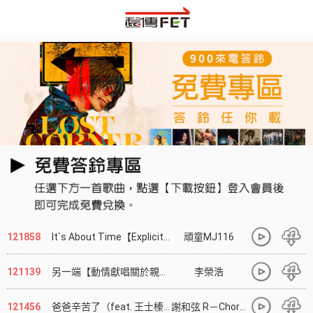
121858
It`s About Time【Explicit】【盡情享受放鬆快樂舒服的出遊】
頑童MJ116
121139
另一端【動情獻唱關於親情的歌曲】
李榮浩
121456
爸爸辛苦了（feat. 王士榛）【獻給親愛的爸爸】
謝和弦 R－Chord／王士榛