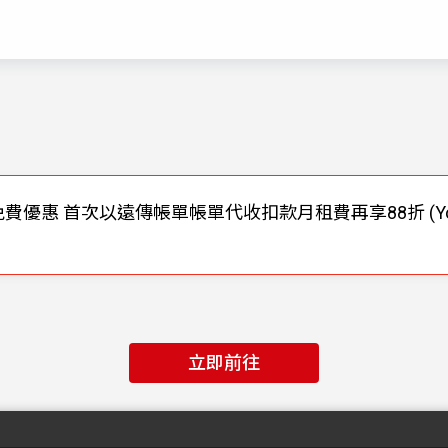
提供免費優惠 首次以遠傳帳單帳單代收扣款月租費再享88折 (YouT
立即前往