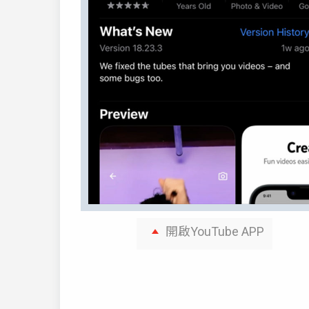
開啟YouTube APP