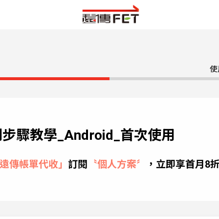
使
訂閱步驟教學_Android_首次使用
遠傳帳單代收」
訂閱
〝個人方案〞
，立即享首月8