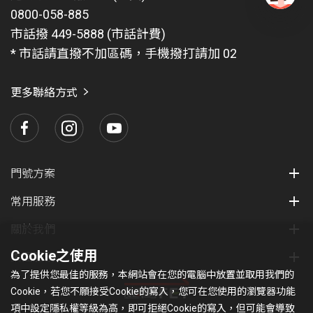
0800-058-885
有
問
市話撥 449-5888 (市話計費)
題
* 市話請直撥不加區碼，手機撥打請加 02
找
愛
瑪
更多聯絡方式
門號方案
常用服務
關於我們
Cookie之使用
集團服務
為了提供您最佳的服務，本網站會在您的電腦中放置並取用我們的
Cookie，若您不願接受Cookie的寫入，您可在您使用的瀏覽器功能
項中設定隱私權等級為高，即可拒絕Cookie的寫入，但可能會導致