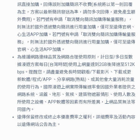
訊直接加購。回傳該則加購簡訊不收費(系統將以第一則回覆
為主，方案以最新簡訊發送為準，請勿多次回傳，避免產生額
外費用)。若門號有申請「取消雙向簡訊加購傳輸量服務」，
則無法於國外透過雙向簡訊進行用量加購，僅可至遠傳官網、
心生活APP加購。若門號有申請「取消雙向簡訊加購傳輸量服
務」，則無法於國外透過雙向簡訊進行用量加購，僅可至遠傳
官網、心生活APP加購。
為維護網路連線品質及網路合理使用原則，計日型/多日型數
據漫遊方案每日(台灣時間)使用上網量達到2GB後降速至512K
bps。提醒您，請盡量避免長時間觀看/下載影片、下載或更
新軟體/程式/APP 、分享網路(熱點)、或其他會大量消耗流量
的使用行為。國際漫遊上網實際傳輸速率會因國外業者提供之
網路系統、涵蓋、地形、氣候、建築物遮蔽情形、使用人數及
所使用之設備、APP軟體等因素而有所差異，上網品質無法等
同國內。
遠傳保留修改或終止本優惠費率之權利，詳細費率及活動內容
以遠傳網站公告為主。