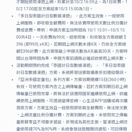
才開始使用漫遊上網，則累計至10/2 16:59止，為1日收費，1
0/2 17:00起至方案結束10/3 15:00為1日。
「多日型泰國計日型數據漫遊」 ，此方案生效後，一經使用
上網服務，即收取全額費用，無法依實際使用天數比例分攤計
費或退費。舉例：申請方案生效時間為 10/1 15:01~10/5 15:
00共4日，一天收費為99元，經使用後，則收取全方案總額 $
396 (即99元 x4天)，若期間上網天數未達4天，仍依全方案總
額$396計費。此方案限最少申辦天數為4天最高30天，方案時
間以台灣時間為準，申辦方案前請務必確認欲使用上網天數。
活動期間預約完成「泰國計日型數據漫遊」 、 「多日型泰國
計日型數據漫遊」方案，系統將發送索取優惠折扣連結簡訊。
『亞洲多國定量包』系列方案。方案效期連續15日(360小時)
有效，可使用方案內含之上網傳輸量，若於方案到期日前上網
傳輸量已使用完畢，將無法於該適用國家繼續使用上網，欲繼
續使用上網服務，可透過遠傳官網、心生活APP加購或再次購
買原方案。方案生效且一經使用即收取全額費用，無法按天數
、上網流量比例分攤計費，方案到期終止後，未使用完之傳輸
量將歸零且不得要求遞延、折現或為其他主張。當漫遊上網流
量使用達70%及90%時，系統會發送提醒簡訊通知，可回傳簡