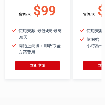
$
99
售價 /天
售價 /天
使用天數: 最低4天 最高
使用天數:
30天
依開始上
開始上網後，即收取全
小時為一
方案費用
立即申辦
立