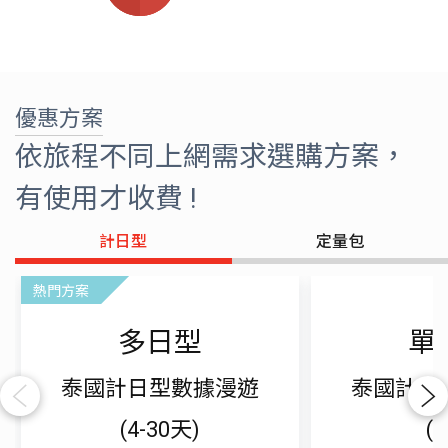
優惠方案
依旅程不同上網需求選購方案，
有使用才收費 !
計日型
定量包
熱門方案
多日型
單
泰國計日型數據漫遊
泰國計日
Previous
Next
(4-30天)
(