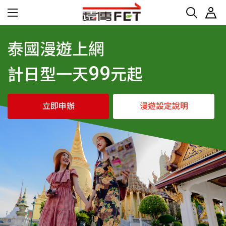
泰國漫遊上網
99
計日型一天
元起
立即申辦
漫遊設定說明