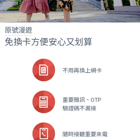
原號漫遊
免換卡方便安心又划算
不用再換上網卡
重要簡訊、OTP
驗證碼不漏接
隨時接聽重要來電