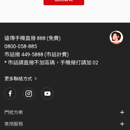
遠傳手機直撥 888 (免費)
0800-058-885
有
問
市話撥 449-5888 (市話計費)
題
* 市話請直撥不加區碼，手機撥打請加 02
找
愛
瑪
更多聯絡方式
門號方案
常用服務