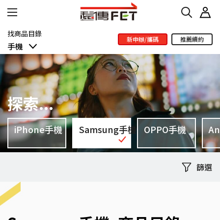
找商品目錄
新申辦/攜碼
推薦續約
手機
手機
探索...
平板筆電
iPhone手機
Samsung手機
OPPO手機
A
家電穿戴
篩選
配件