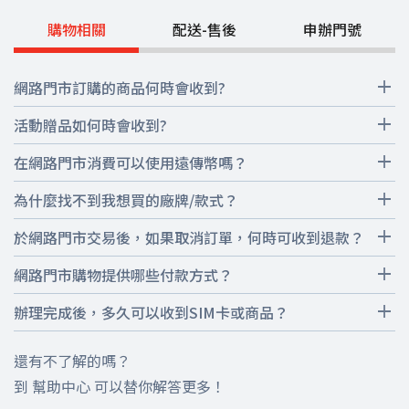
購物相關
配送-售後
申辦門號
網路門市訂購的商品何時會收到?
商品配送時間可至
活動贈品如何時會收到?
https://www.fetnet.net/estore/info/delivery/index.html
查詢。
本贈品發送時間可至
在網路門市消費可以使用遠傳幣嗎？
3C家電需待門號啟用2~3週後，由外部廠商進行配送，配送前廠商
https://www.fetnet.net/estore/info/delivery/index.html#giveawa
網路門市新申辦門號/攜碼/續約消費，遠傳幣都可以折抵消費與累點
將會以電話聯繫客戶。
為什麼找不到我想買的廠牌/款式？
查詢。
~詳細可參見
遠傳幣回饋指南
很抱歉，若找不到您想購買的手機型號或廠牌，可能是目前未提供
於網路門市交易後，如果取消訂單，何時可收到退款？
該款手機的相關優惠專案，網路門市搭配各專案適用之機款/型號/價
消費折抵：
1點折$1元，折抵無上限；惟下列項目不適用
於取消訂單後將於2-3天刷退，銀行退款將於5-7個工作天刷退至原
網路門市購物提供哪些付款方式？
格以銷售當時為主，請您依網頁上實際提供的為主。
信用卡，但因用戶信用卡結帳日不同，請用戶先確認帳單上是否有
．單購買配件、加購商品、預繳金額
1. 信用卡：本站提供由台灣發卡銀行的VISA、MASTER、JCB信用
辦理完成後，多久可以收到SIM卡或商品？
刷退金額，或直接與發卡銀行確認實際退款時間。
卡交易，故您的信用卡若為以上卡別，皆可使用。
集點：
1. 新申辦/續約單門號用戶，於訂單成立後網路門市為您審核訂單，
註：當您申請退貨完成後，若此筆款項已向銀行請款成功，我們將
還有不了解的嗎？
並安排出貨。
2. 悠遊付：請先下載悠遊付APP並設定好支付工具。
．網路門市對於商品專案價格 (經折抵後的最終金額為主) 再回饋
直接刷退至您的信用卡帳戶中，若退款日已過您的當月銀行結帳
到
幫助中心
可以替你解答更多！
0.3%遠傳幣
2.攜碼/特殊方案/搭商品專案，將由專員於2個工作天內進行審核，
請於20分鐘內完成付款，付款成功將再以簡訊通知，詳細支付資訊
日，則退款金額將於您的下一期信用卡帳單中顯示。 若您的交易有