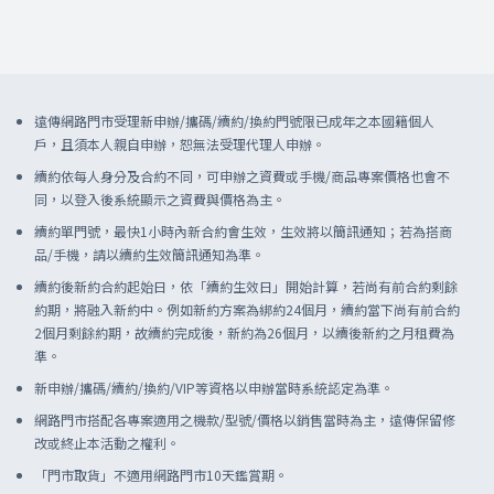
確認訂單，再開始出貨。
可參考
網路門市多元支付享優惠
。
使用遠傳幣折抵，我們亦會返還有效的遠傳幣給您(過期幣不返還)。
．遠傳幣點數將在門號開通後，約35個日曆天入帳至此次申辦的門
號上
3.單買商品/配件將於1-3個工作天內為您出貨。
4. 若適逢大型活動期間，商品/訂單發貨量大，全台宅配物流量爆
遠傳網路門市受理新申辦/攜碼/續約/換約門號限已成年之本國籍個人
增，商品配送時間可能拉長，將影響配送時效，請您耐心等待。謝
戶，且須本人親自申辦，恕無法受理代理人申辦。
謝。
續約依每人身分及合約不同，可申辦之資費或手機/商品專案價格也會不
同，以登入後系統顯示之資費與價格為主。
續約單門號，最快1小時內新合約會生效，生效將以簡訊通知；若為搭商
品/手機，請以續約生效簡訊通知為準。
詳細請參見
商品配送說明
續約後新約合約起始日，依「續約生效日」開始計算，若尚有前合約剩餘
約期，將融入新約中。例如新約方案為綁約24個月，續約當下尚有前合約
2個月剩餘約期，故續約完成後，新約為26個月，以續後新約之月租費為
準。
新申辦/攜碼/續約/換約/VIP等資格以申辦當時系統認定為準。
網路門市搭配各專案適用之機款/型號/價格以銷售當時為主，遠傳保留修
改或終止本活動之權利。
「門市取貨」不適用網路門市10天鑑賞期。