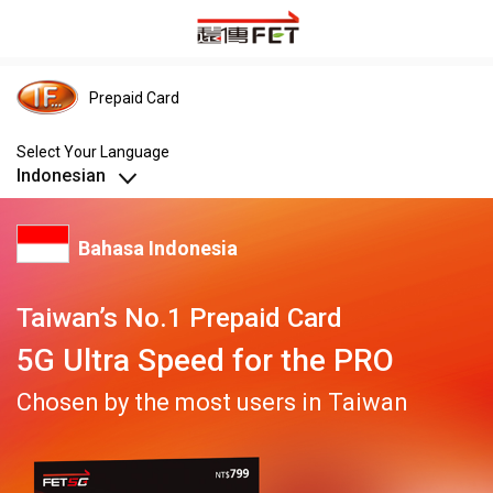
Prepaid Card
Select Your Language
Indonesian
Indonesian
Bahasa Indonesia
English
Taiwan’s No.1 Prepaid Card
5G Ultra Speed for the PRO
ภาษาไทย
Chosen by the most users in Taiwan
Tiếng Việt