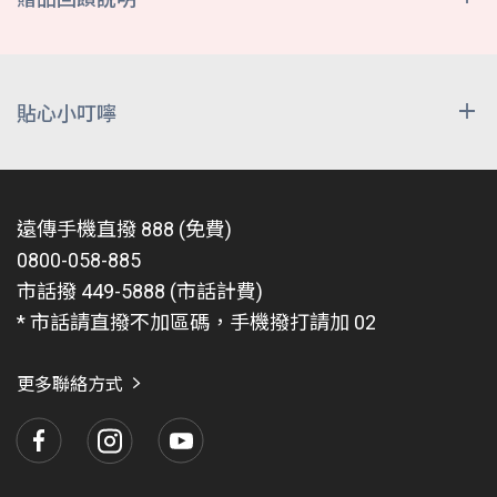
遠傳幣
符合資格客戶，最晚於申辦成功後之次次月底前，將遠
傳幣匯入至客戶門號之對應遠傳心生活App帳號，不另
貼心小叮嚀
外用簡訊通知
本方案限指定企業客戶之【
員工本人
】、【
配偶
】
及其【
一等親屬
】方可辦理。
使用說明
遠傳手機直撥 888 (免費)
登入【遠傳心生活APP】後即可看到遠傳幣，可從
訂單確認後將由宅配物流人員現場收回影本雙證及
0800-058-885
APP 遠傳幣交易明細中查詢，操作步驟如下：開啟
其他相關證明文件。
市話撥 449-5888 (市話計費)
遠傳心生活 APP → 會員 → 遠傳幣 → 交易紀錄。
專案生效後合約期間內不得退租（含一退一租、轉
* 市話請直撥不加區碼，手機撥打請加 02
遠傳幣可於遠傳心生活 APP【遠傳幣兌換區】挑選
至 4G 或預付卡、因違約或違反法令致遭停機
商品進行兌換，亦可於遠傳 friDay 購物專屬賣場兌
者）、取消或調降費率。倘有上述情形者視同放棄
更多聯絡方式
換等值商品，或至遠傳 friDay 購物全館使用，除生
本專案贈送之優惠，並需依啟用方案繳交專案補貼
日禮、線上換好禮、全家館外，全館適用，以購物
款及電信優惠補貼款，實際應繳之專案違約金以本
車結帳顯示畫面為主。
專案合約未到期之日為單位，按合約總日數比例計
算。計算公式：實際應繳專案補貼款 = 專案補貼款
遠傳幣發放相關規則：客戶申辦本專案成功後，遠