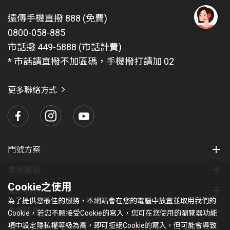
遠傳手機直撥 888 (免費)
0800-058-885
有
問
市話撥 449-5888 (市話計費)
題
* 市話請直撥不加區碼，手機撥打請加 02
找
愛
瑪
更多聯絡方式
門號方案
常用服務
Cookie之使用
關於我們
為了提供您最佳的服務，本網站會在您的電腦中放置並取用我們的
集團服務
Cookie，若您不願接受Cookie的寫入，您可在您使用的瀏覽器功能
項中設定隱私權等級為高，即可拒絕Cookie的寫入，但可能會導致