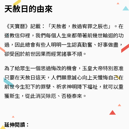
天赦日的由來
《天寶曆》記載：「天赦者，赦過宥罪之辰也」。在
道教信仰裡，我們每個人生來都帶著前幾世輪迴的功
過，因此總會有些人明明一生認真勤奮、好事做盡，
卻受困於前世因果而經常諸事不順。
為了給眾生一個思過悔改的機會，玉皇大帝特別恩准
只要在天赦日這天，人們願意誠心向上天懺悔自己在
前世今生犯下的罪孽、祈求神明降下福祉，就可以重
獲新生，從此消災除厄、否極泰來。
延伸閱讀：