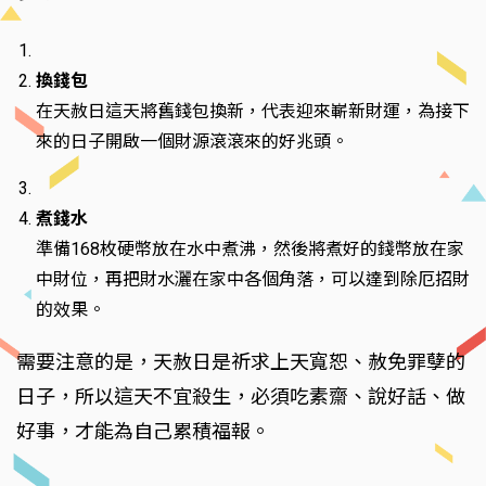
換錢包
在天赦日這天將舊錢包換新，代表迎來嶄新財運，為接下
來的日子開啟一個財源滾滾來的好兆頭。
煮錢水
準備168枚硬幣放在水中煮沸，然後將煮好的錢幣放在家
中財位，再把財水灑在家中各個角落，可以達到除厄招財
的效果。
需要注意的是，天赦日是祈求上天寬恕、赦免罪孽的
日子，所以這天不宜殺生，必須吃素齋、說好話、做
好事，才能為自己累積福報。