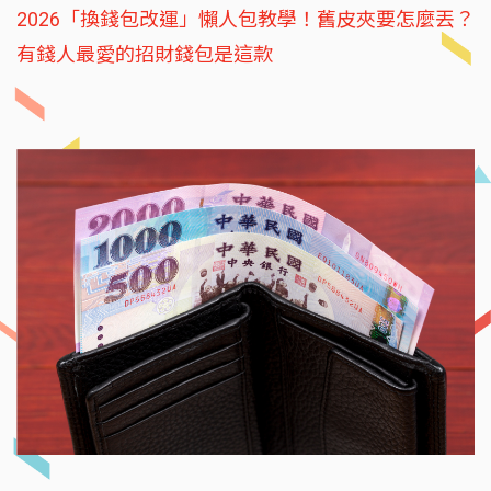
2026「換錢包改運」懶人包教學！舊皮夾要怎麼丟？
有錢人最愛的招財錢包是這款