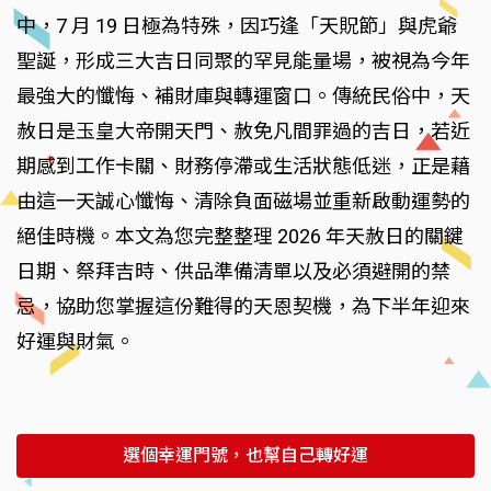
中，7 月 19 日極為特殊，因巧逢「天貺節」與虎爺
聖誕，形成三大吉日同聚的罕見能量場，被視為今年
最強大的懺悔、補財庫與轉運窗口。傳統民俗中，天
赦日是玉皇大帝開天門、赦免凡間罪過的吉日，若近
期感到工作卡關、財務停滯或生活狀態低迷，正是藉
由這一天誠心懺悔、清除負面磁場並重新啟動運勢的
絕佳時機。本文為您完整整理 2026 年天赦日的關鍵
日期、祭拜吉時、供品準備清單以及必須避開的禁
忌，協助您掌握這份難得的天恩契機，為下半年迎來
好運與財氣。
選個幸運門號，也幫自己轉好運