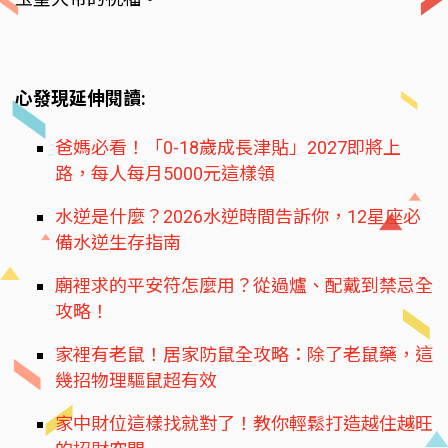
心發現延伸閱讀:
爸媽必看！「0-18歲成長津貼」2027即將上
路，每人每月5000元這樣領
水逆是什麼？2026水逆時間告訴你，12星座必
備水逆生存指南
廟裡求的平安符怎麼用？從過爐、配戴到禁忌全
攻略！
家裡有老鼠！居家防鼠全攻略：除了老鼠藥，這
幾招物理驅鼠超有效
家中財位這樣找就對了！教你輕鬆打造越住越旺