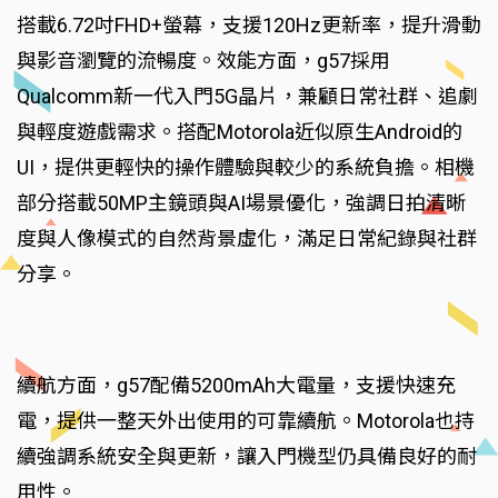
搭載6.72吋FHD+螢幕，支援120Hz更新率，提升滑動
與影音瀏覽的流暢度。效能方面，g57採用
Qualcomm新一代入門5G晶片，兼顧日常社群、追劇
與輕度遊戲需求。搭配Motorola近似原生Android的
UI，提供更輕快的操作體驗與較少的系統負擔。相機
部分搭載50MP主鏡頭與AI場景優化，強調日拍清晰
度與人像模式的自然背景虛化，滿足日常紀錄與社群
分享。
續航方面，g57配備5200mAh大電量，支援快速充
電，提供一整天外出使用的可靠續航。Motorola也持
續強調系統安全與更新，讓入門機型仍具備良好的耐
用性。