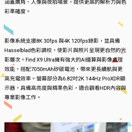
涵蓋廣角、人像與夜拍場景，提供更高的解析力與色
彩準確度。
影像系統支援8K 30fps 與4K 120fps錄影，並具備
Hasselblad色彩調校，使影片與照片呈現更自然的光
影層次。Find X9 Ultra擁有強大的AI運算與影像處理
效能，搭配7050mAh矽碳電池，帶來更長續航與更
高充電效率。螢幕部分為6.82吋2K 144Hz ProXDR顯
示器，具備高亮度與精準色彩，適合觀看HDR內容與
專業影像工作。