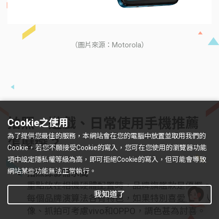
（圖片來源：Motorola）
拍照、遊戲、日常使用手機推薦
Cookie之使用
為了提供您最佳的服務，本網站會在您的電腦中放置並取用我們的
怎麼選？
Cookie，若您不願接受Cookie的寫入，您可在您使用的瀏覽器功能
項中設定隱私權等級為高，即可拒絕Cookie的寫入，但可能會導致
網站某些功能無法正常執行。
拍照錄影需求高
重點放在相機硬體配置時，品牌旗艦款是優選。
我知道了
每個品牌演算法各有特色，如果特別喜愛拍攝人
像、抓拍可考慮vivo和OPPO，調色甚為討喜。
有