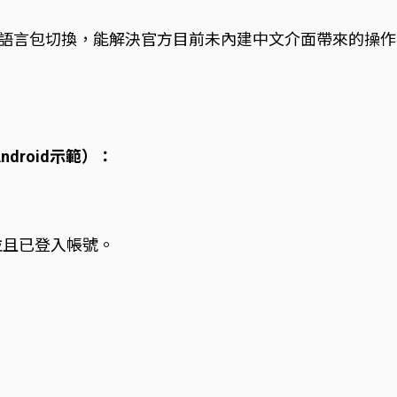
統，透過語言包切換，能解決官方目前未內建中文介面帶來的
droid示範）：
P，並且已登入帳號。