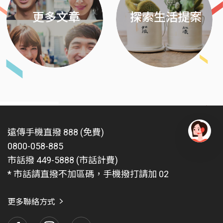
更多文章
探索生活提案
遠傳手機直撥 888 (免費)
0800-058-885
有
問
市話撥 449-5888 (市話計費)
題
* 市話請直撥不加區碼，手機撥打請加 02
找
愛
瑪
更多聯絡方式