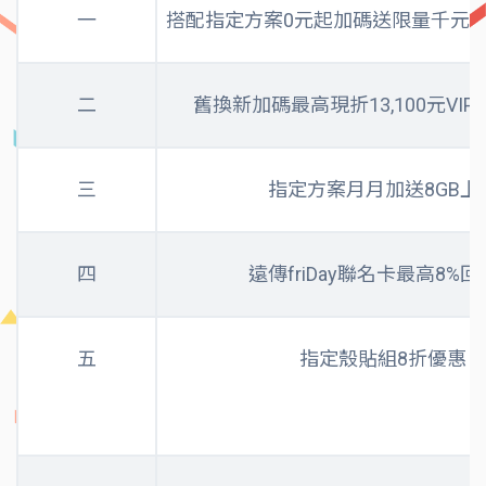
一
搭配指定方案0元起加碼送限量千元購
二
舊換新加碼最高現折13,100元VI
三
指定方案月月加送8GB上
四
遠傳friDay聯名卡最高8%
五
指定殼貼組8折優惠