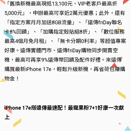
「舊換新機最高現抵13,100元、VIP老客戶最高折
5,000元」，申辦最高可享近2萬元優惠；此外，還有
「指定方案月月加送8GB流量」、「遠傳friDay聯名
卡8%回饋」、「加購指定殼貼組8折」、「數位服務
最高4個月免月租」、「無卡分期0利率」等超值專案
好康。遠傳實體門市、遠傳friDay購物同步開賣空
機，最高可再享9%遠傳幣回饋及配件好禮。來遠傳
購買最新iPhone 17e，輕鬆升級新機，再省荷包賺購
物金！
iPhone 17e搭遠傳最速配！最寵果粉7+1好康一次獻
上