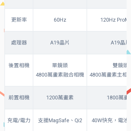
更新率
60Hz
120Hz ProMo
處理器
A19晶片
A19晶片
後置相機
單鏡頭
雙鏡頭
4800萬畫素融合相機
4800萬畫素主相
前置相機
1200萬畫素
1800萬畫
充電/電力
支援MagSafe、Qi2
40W快充，電池