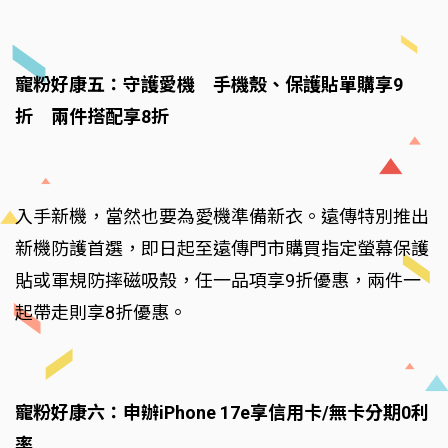
寵粉好康五：守護愛機 手機殼、保護貼單購享9
折 兩件搭配享8折
入手新機，當然也要為愛機準備新衣。遠傳特別推出
新機防護首選，即日起至遠傳門市購買指定螢幕保護
貼或軍規防摔磁吸殼，任一品項享9折優惠，兩件一
起帶走則享8折優惠。
寵粉好康六：申辦iPhone 17e享信用卡/無卡分期0利
率