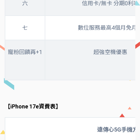
六
信用卡/無卡 分期0利率
七
數位服務最高4個月免月
寵粉回饋再+1
超強空機優惠
【iPhone 17e資費表】
遠傳心5G手機方