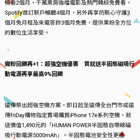
暢看2個月，千萬票房強檔電影及熱門韓綜免費看，
Spotify首訂新戶暢聽4個月，另外再享防駭心守護3
個月免月租及來電答鈴3個月免費，提供果粉全方位
的數位生活享受。
寵粉回饋再+1：超強空機優惠 買就送半固態磁吸行
動電源再享最高9%回饋
遠傳祭出超強空機方案，即日起至遠傳全台門市或遠
傳friDay購物指定賣場購買iPhone 17e系列空機，就
送價值1,490元的「HUMAN POWER半固態自帶線磁
吸行動電源5000mAh」。半固態電池安全性更進