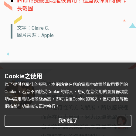
iPhone長截圖功能很實用！這篇教你如何操作
長截圖
文字：Claire C.
圖片來源：Apple
Cookie之使用
Claire C.
為了提供您最佳的服務，本網站會在您的電腦中放置並取用我們的
Cookie，若您不願接受Cookie的寫入，您可在您使用的瀏覽器功能
享受獨處的隱士型文字工作者。技能
項中設定隱私權等級為高，即可拒絕Cookie的寫入，但可能會導致
網站某些功能無法正常執行。
樹都往奇怪的方向發展，所以腦袋裡
面存在巨大黑洞，努力以最簡單、直
我知道了
白的敘述讓大家都能享受並看懂生活
有