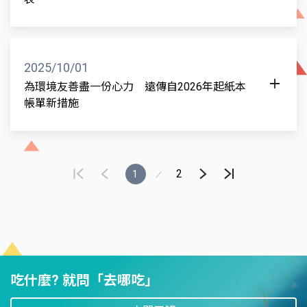
(2)第二梯次 北部地區(8/13週四)：基隆市、臺北市、
新北市、桃園市、新竹縣、新竹市、宜蘭縣等 7 縣市
。
2025/10/01
為環境友善盡一份心力 遠傳自2026年起紙本
3.演習前政府會發送細胞廣播簡訊提醒；在防空演習
帳單新措施
當日、網路降速演練開始/結束時，政府亦會發送細胞
廣播簡訊通知。
遠傳電信長期致力於環境永續，從數位帳單、環保
SIM卡、無紙化流程到門市全面數位化，我們一步一
腳印，減少紙張使用與碳排放，實踐對地球的承諾。
2
1
歷經多年的推廣，已經有超過九成的客戶使用數位帳
單，由衷感謝大家對環境的支持，讓我們一起達成減
少相當於29.3座台北101大樓的紙張使用量，以及降低
1,131公噸的碳排放量，每一次的少印一張紙、少寄一
封信，都是聚沙成塔，才達成這樣的成效。
吃什麼? 就問「去哪吃」
遠傳為了持續推廣環境友善，我們希望有更多仍在使