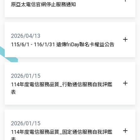
的是模擬戰爭或重大災害發生時，行動通訊設備受
原亞太電信官網停止服務通知
高雄市三民區、前金區、前鎮區、小港區、新興區、
損、頻寬不足的極端情境。透過限流降速，驗證政府
感謝您長期以來對亞太電信的支持與愛護， 因應業務
旗津區、湖內區、苓雅區、茄萣區、鳳山區、鹽埕
如何調度關鍵頻寬優先給政軍指揮、救災及民生關鍵
整合，亞太電信網站將於
2026 年 7月 1 日
起正式下架
區、鼓山區
基礎設施優先使用，以確保緊急狀況下通訊不斷訊。
停止服務。
2026/04/13
同時，也讓民眾提早體驗網路受限時，如何利用基本
相關業務需求，請至遠傳電信官網繼續使用。
115/6/1 - 116/1/31 遠傳friDay聯名卡權益公告
語音或簡訊進行災防報平安 。因此遠傳電信將於8/10
及8/13配合2026城鎮韌性防空演習進行行動網路降速
台新銀行所發行之遠傳friDay聯名卡權益：
演練，演習期間將影響上網服務，僅可正常使用語音
於115/6/1~116/1/31結帳帳單，「遠傳生活: 遠傳電
通話、簡訊服務、接收災防告警簡訊。
信及friDay購物/影音」、「美食: 去哪吃」、「旅遊加
2026/01/15
油: Trip.com/Agoda/Klook/Booking.com/Airbnb、雄
114年度電信服務品質_行動通信服務自我評鑑
2.本次「行動網路限流降速演練」配合城鎮韌性(防空)
獅/可樂/東南旅遊、中油(直營)/全國加油站」會員日
表
演習時程，每日實施 30 分鐘(14:30~15:00)，分為兩
享最高5%、遠傳電信代扣繳天天最高2.5%，請詳見
梯次進行：
台新銀行聯名卡官網說明
(1)第一梯次 中部地區(8/10週一)：苗栗縣、臺中市、
2026/01/15
彰化縣、南投縣、雲林縣、嘉義縣、嘉義市等 7 縣市
114年度電信服務品質_固定通信服務自我評鑑
。
表