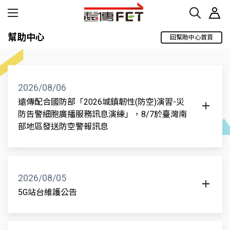
幫助中心
回幫助中心首頁
2026/08/06
遠傳配合國防部「2026城鎮韌性(防空)演習-災
防告警細胞廣播服務訊息演練」，8/7於臺灣南
部地區發送防空警報訊息
遠傳配合國防部「2026城鎮韌性(防空)演習-災防告警
細胞廣播服務訊息演練」，2026/08/07 10:00-10:35
臺南市、高雄市、屏東縣發送疏散避難警報訊息，藉
2026/08/05
由「緊急警報」頻道進行發送作業，於發佈站台電波
5G站台維護公告
涵蓋範圍內之用戶可能會收到災防告警訊息。並發出
為使服務更完善，台中市、台南市、桃園市、高雄市
警告聲響，測試期間不會影響客戶服務使用。「警訊
部分地區5G站台預計於2026/8/6 02:00-07:00進行系