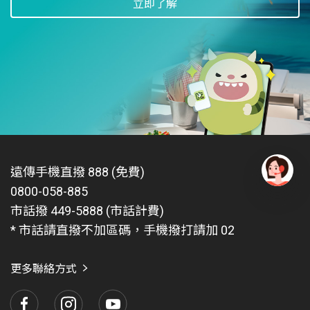
立即了解
用紙本帳單的用戶願意轉換為數位帳單，以減少對於
紙張的使用，乃至森林的砍伐。
數位帳單申請
對於仍有紙本帳單需求的用戶，遠傳則將自2026年起
酌收每期工本費10元，並將這筆費用投入環境保育的
行動當中，與用戶共同為保護地球再盡一份心力。
我們理解因使用習慣的不同，在推動永續的同時，我
們也兼顧公平與關懷，對於75歲以上年長者和弱勢族
遠傳手機直撥 888 (免費)
群，在遠傳紙本帳單新措施當中，若有列印紙本帳單
0800-058-885
有
的需求，遠傳將不會收取紙本帳單工本費。
問
市話撥 449-5888 (市話計費)
題
* 市話請直撥不加區碼，手機撥打請加 02
找
愛
瑪
更多聯絡方式