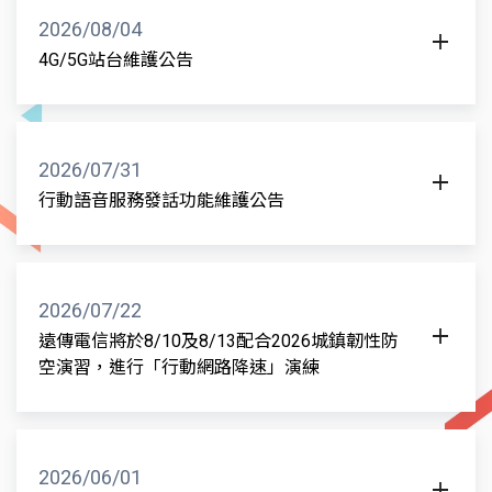
通知」頻道於多數手機中預設值為接收，可設定取
統升級維護，維護期間暫時無法使用5G網路(包括語音
2026/08/04
消，收到時手機會發出特殊的警告聲響與振動，用以
與上網服務)，造成不便敬請見諒，謝謝。
4G/5G站台維護公告
通知大眾災防的重要訊息，請收到測試訊息之客戶無
需緊張。該預設關閉之「緊急警報」頻道之開啟/關閉
影響範圍如下：
為使服務更完善，部分地區4G/5G站台預計於
操作說明可參閱：www.youtube.com/watch?
2026/08/05 00:00-07:00進行系統升級維護，維護期
台中市中區、北區、西區
v=L0SQIGu4mfo&t=1s ，或可洽各品牌手機業者客服
間暫時無法使用4G/5G網路(包括語音與上網服務)，造
2026/07/31
專線：www.ncc.gov.tw/chinese/news_detail.aspx?
成不便敬請見諒，謝謝。
台南市南區
行動語音服務發話功能維護公告
site_content_sn=3729&sn_f=35487 。為持續確保民
影響範圍如下：
為使服務更完善，行動語音服務發話功能預計於
桃園市桃園區、蘆竹區、龜山區
眾及早掌握災害資訊而努力，遠傳電信將持續針對災
2026/8/1 00:00-07:00進行系統升級維護，維護期間
防告警細胞廣播訊息系統進行相關的更新與優化，落
台中市中區、北區、南區、南屯區、東區、西區、西
高雄市前金區、前鎮區、苓雅區、鹽埕區、鼓山區
影響用戶語音服務若有遇有斷話問題，重撥即可撥
2026/07/22
實政府政策，並不定期實施災防告警系統測試，以期
屯區
通，上網服務不受影響務，倘若造成不便敬請見諒，
遠傳電信將於8/10及8/13配合2026城鎮韌性防
讓災防主管機關未來監測到災害時，透過此系統針對
謝謝。
空演習，進行「行動網路降速」演練
台南市中西區、仁德區、北區、南區、安平區、東區
特定區域民眾發布告警訊息，發揮知災、避災的效
用！
1.本次演練是依據《民防法》、《防空演習實施辦
桃園市中壢區、大園區、復興區、桃園區、蘆竹區、
法》、《電信管理法第 22 條第 1 項》，以及《災害
龜山區、八德區、大溪區、平鎮區、新屋區、楊梅
防救法第 23 條與第 25 條》等相關法規辦理。主要目
2026/06/01
區、龍潭區