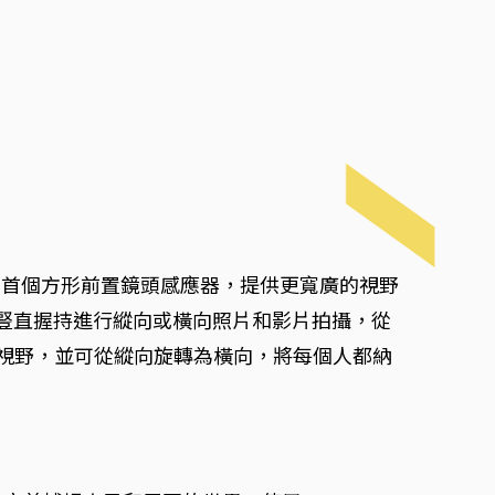
iPhone上首個方形前置鏡頭感應器，提供更寬廣的視野
可以豎直握持進行縱向或橫向照片和影片拍攝，從
擴展視野，並可從縱向旋轉為橫向，將每個人都納