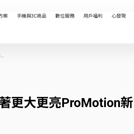
..
！帶著更大更亮ProMoti