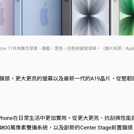
Phone 17共有薰衣草紫、霧藍、黑色、白色和鼠尾草綠。（圖片來源：Appl
強大的相機鏡頭，更大更亮的螢幕以及最新一代的A19晶片，
讓iPhone在日常生活中更加實用。從更大更亮、抗刮擦性能提
800萬像素雙攝系統，以及創新的Center Stage前