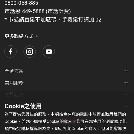
0800-058-885
市話撥 449-5888 (市話計費)
* 市話請直撥不加區碼，手機撥打請加 02
更多聯絡方式
門號方案
常用服務
關於我們
Cookie之使用
集團服務
為了提供您最佳的服務，本網站會在您的電腦中放置並取用我們的
Cookie，若您不願接受Cookie的寫入，您可在您使用的瀏覽器功能
項中設定隱私權等級為高，即可拒絕Cookie的寫入，但可能會導致