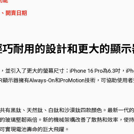
訊功能
ax售價、開賣日期
o系列：輕巧耐用的設計和更大的顯
入了更大的螢幕尺寸：iPhone 16 Pro為6.3吋，iPho
 XDR顯示器擁有Always-On和ProMotion技術，可協助
共有黑鈦、天然鈦、白鈦和沙漠鈦四款顏色。最新一代
玻璃堅韌兩倍。新的機械架構改善了散熱和效率，使持續性
可實現電池壽命的巨大飛躍。