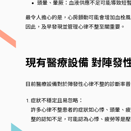
頭暈、暈厥：血液供應不足可能導致短
最令人擔心的是，心房顫動可能會增加血栓風
因此，及早發現並管理心律不整至關重要。
現有醫療設備 對陣發
目前醫療設備對於陣發性心律不整的診斷率普
症狀不穩定且易忽略：
許多心律不整患者的症狀如心悸、頭暈、疲
整的認知不足，可能認為心悸、疲勞等是壓