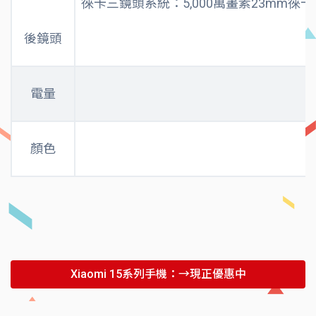
徠卡三鏡頭系統：5,000萬畫素23mm徠卡
後鏡頭
電量
顏色
Xiaomi 15系列手機：→現正優惠中