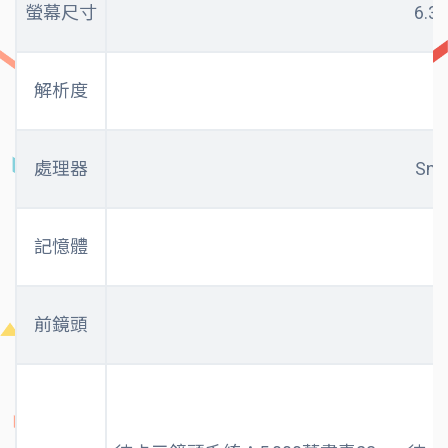
螢幕尺寸
6.3
解析度
處理器
Sn
記憶體
前鏡頭