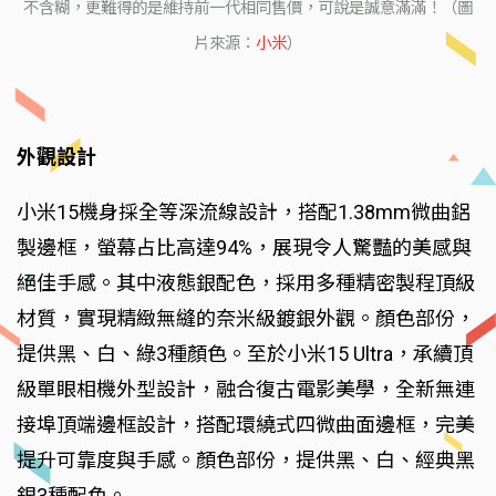
不含糊，更難得的是維持前一代相同售價，可說是誠意滿滿！（圖
片來源：
小米
）
外觀設計
小米15機身採全等深流線設計，搭配1.38mm微曲鋁
製邊框，螢幕占比高達94%，展現令人驚豔的美感與
絕佳手感。其中液態銀配色，採用多種精密製程頂級
材質，實現精緻無縫的奈米級鍍銀外觀。顏色部份，
提供黑、白、綠3種顏色。至於小米15 Ultra，承續頂
級單眼相機外型設計，融合復古電影美學，全新無連
接埠頂端邊框設計，搭配環繞式四微曲面邊框，完美
提升可靠度與手感。顏色部份，提供黑、白、經典黑
銀3種配色。