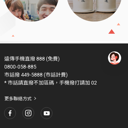
遠傳手機直撥 888 (免費)
0800-058-885
有
問
市話撥 449-5888 (市話計費)
題
* 市話請直撥不加區碼，手機撥打請加 02
找
愛
瑪
更多聯絡方式