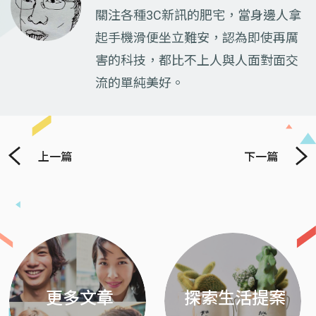
關注各種3C新訊的肥宅，當身邊人拿
起手機滑便坐立難安，認為即使再厲
害的科技，都比不上人與人面對面交
流的單純美好。
上一篇
下一篇
Previous
Next
更多文章
探索生活提案