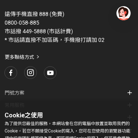
遠傳手機直撥 888 (免費)
0800-058-885
有
問
市話撥 449-5888 (市話計費)
題
* 市話請直撥不加區碼，手機撥打請加 02
找
愛
瑪
更多聯絡方式
門號方案
常用服務
Cookie之使用
關於我們
為了提供您最佳的服務，本網站會在您的電腦中放置並取用我們的
集團服務
Cookie，若您不願接受Cookie的寫入，您可在您使用的瀏覽器功能