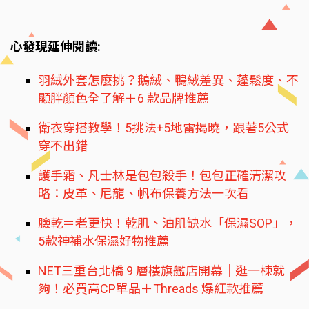
心發現延伸閱讀:
羽絨外套怎麼挑？鵝絨、鴨絨差異、蓬鬆度、不
顯胖顏色全了解＋6 款品牌推薦
衛衣穿搭教學！5挑法+5地雷揭曉，跟著5公式
穿不出錯
護手霜、凡士林是包包殺手！包包正確清潔攻
略：皮革、尼龍、帆布保養方法一次看
臉乾＝老更快！乾肌、油肌缺水「保濕SOP」，
5款神補水保濕好物推薦
NET三重台北橋 9 層樓旗艦店開幕｜逛一棟就
夠！必買高CP單品＋Threads 爆紅款推薦