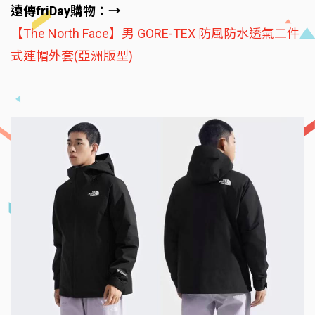
遠傳friDay購物：→
【The North Face】男 GORE-TEX 防風防水透氣二件
式連帽外套(亞洲版型)