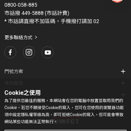
0800-058-885
有
問
市話撥 449-5888 (市話計費)
題
* 市話請直撥不加區碼，手機撥打請加 02
找
愛
瑪
更多聯絡方式
門號方案
常用服務
Cookie之使用
關於我們
為了提供您最佳的服務，本網站會在您的電腦中放置並取用我們的
集團服務
Cookie，若您不願接受Cookie的寫入，您可在您使用的瀏覽器功能
項中設定隱私權等級為高，即可拒絕Cookie的寫入，但可能會導致
網站某些功能無法正常執行。