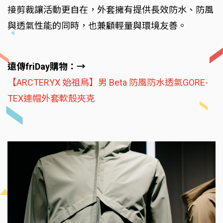
接剪裁讓活動更自在，外套擁有提供長效防水、防風
與透氣性能的同時，也兼顧輕量與環境友善。
遠傳friDay購物：→
【ARCTERYX 始祖鳥】男 Beta 防風防水透氣GORE-
TEX連帽外套軟殼夾克