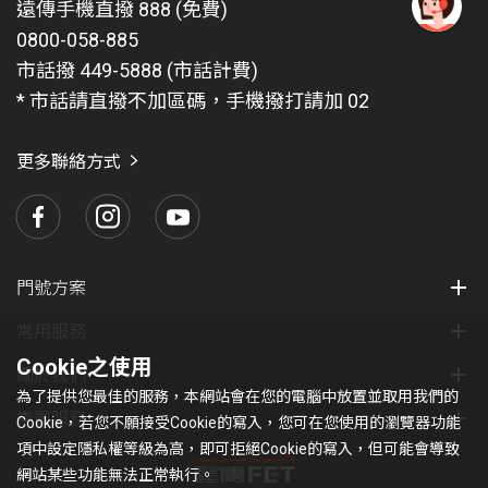
遠傳手機直撥 888 (免費)
0800-058-885
有
問
市話撥 449-5888 (市話計費)
題
* 市話請直撥不加區碼，手機撥打請加 02
找
愛
瑪
更多聯絡方式
門號方案
常用服務
Cookie之使用
關於我們
為了提供您最佳的服務，本網站會在您的電腦中放置並取用我們的
集團服務
Cookie，若您不願接受Cookie的寫入，您可在您使用的瀏覽器功能
項中設定隱私權等級為高，即可拒絕Cookie的寫入，但可能會導致
網站某些功能無法正常執行。