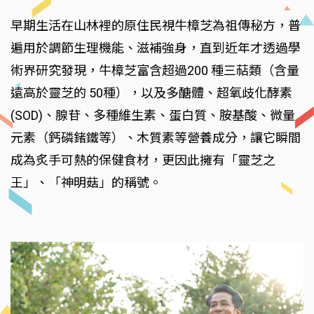
早期生活在山林裡的原住民視牛樟芝為祖傳秘方，普
遍用於調節生理機能、滋補強身，直到近年才透過學
術界研究發現，牛樟芝富含超過200 種三萜類（含量
遠高於靈芝的 50種），以及多醣體、超氧歧化酵素
(SOD)、腺苷、多種維生素、蛋白質、胺基酸、微量
元素（鈣磷鍺鐵等）、木質素等營養成分，讓它瞬間
成為炙手可熱的保健食材，更因此擁有「靈芝之
王」、「神明菇」的稱號。