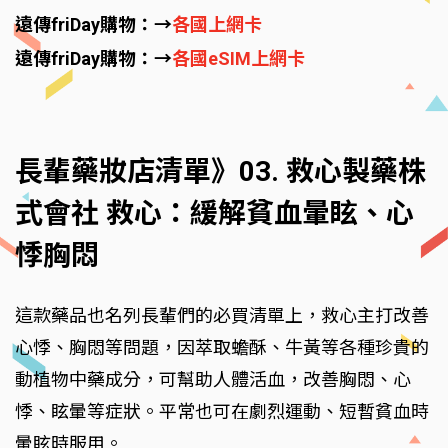
遠傳friDay購物：→
各國上網卡
遠傳friDay購物：→
各國eSIM上網卡
長輩藥妝店清單》03. 救心製藥株
式會社 救心：緩解貧血暈眩、心
悸胸悶
這款藥品也名列長輩們的必買清單上，救心主打改善
心悸、胸悶等問題，因萃取蟾酥、牛黃等各種珍貴的
動植物中藥成分，可幫助人體活血，改善胸悶、心
悸、眩暈等症狀。平常也可在劇烈運動、短暫貧血時
暈眩時服用。