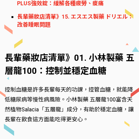
PLUS強效錠：緩解各種疲勞、痠痛
長輩藥妝店清單》15. エスエス製藥 ドリエル：
改善睡眠問題
長輩藥妝店清單》01. 小林製藥 五
層龍100：控制並穩定血糖
控制血糖是許多長輩每天的功課，控管血糖，就能降
低糖尿病等慢性病風險。小林製藥 五層龍100富含天
然植物Salacia「五層龍」成分，有助於穩定血糖，讓
長輩在飲食這方面能吃得更安心。