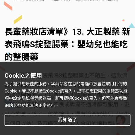
長輩藥妝店清單》13. 大正製藥 新
表飛鳴S錠整腸藥：嬰幼兒也能吃
的整腸藥
Cookie之使用
台灣人當然對新表飛鳴S錠整腸藥也不陌生，這款保
為了提供您最佳的服務，本網站會在您的電腦中放置並取用我們的
健食品內含3種活性乳酸菌，到達腸道後能增殖乳酸
Cookie，若您不願接受Cookie的寫入，您可在您使用的瀏覽器功能
來改善腸道異常，有效調節人體腸道平衡，並改善軟
項中設定隱私權等級為高，即可拒絕Cookie的寫入，但可能會導致
便和排便問題。消化不良或腸胃不適時都可服用，更
網站某些功能無法正常執行。
貼心的是，除了一般的錠狀，還有適合嬰幼兒（出生
我知道了
三個月以後）及吞嚥困難的老人食用的細粒型藥粉。
有