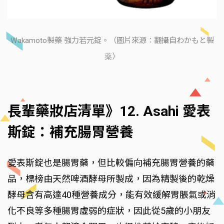
Wakamoto製藥 強力若元錠。（圖片來源：翻攝自わかもと製
薬）
長輩藥妝店清單》12. Asahi 愛表
斯錠：補充腸胃營養
愛表斯錠也是腸胃藥，但比較偏向補充腸胃營養的藥
品，標榜由天然啤酒酵母所製成，因為精製後的乾燥
酵母含有高達40種營養成分，能有效緩解胃脹氣或消
化不良等多種腸胃虛弱的症狀，因此從5歲的小朋友