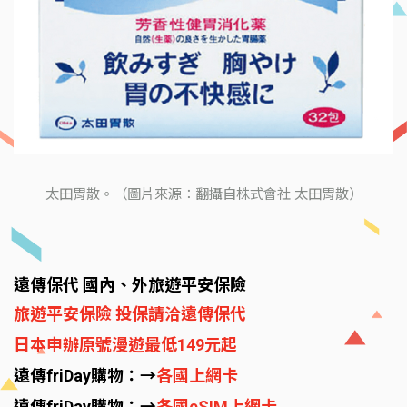
太田胃散。（圖片來源：翻攝自株式會社 太田胃散）
遠傳保代 國內、外旅遊平安保險
旅遊平安保險 投保請洽遠傳保代
日本申辦原號漫遊最低149元起
遠傳friDay購物：→
各國上網卡
遠傳friDay購物：→
各國eSIM上網卡