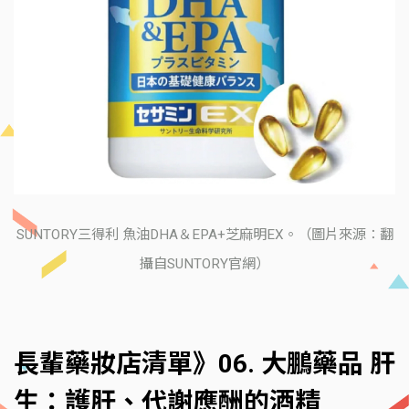
SUNTORY三得利 魚油DHA＆EPA+芝麻明EX。（圖片來源：翻
攝自SUNTORY官網）
長輩藥妝店清單》06. 大鵬藥品 肝
生：護肝、代謝應酬的酒精