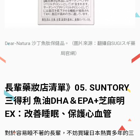
Dear-Natura 沙丁魚肽保健品。（圖片來源：翻攝自SUGIスギ藥
局官網）
長輩藥妝店清單》05. SUNTORY
三得利 魚油DHA＆EPA+芝麻明
EX：改善睡眠、保護心血管
對於容易睡不著的長輩，不妨買罐日本熱賣多年的三