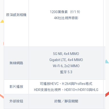
1200萬像素（f/1.9）
原深感測相機
4K杜比視界錄影
5G NR, 4x4 MIMO
Gigabit LTE, 4x4 MIMO
無線網路
Wi-Fi 6, 2x2 MIMO
藍牙 5.3
可播放HEVC、H.264與ProRes格式
影片播放
HDR支援杜比視界、HDR10+/HDR10與HLG
外部按鈕
鈴聲／靜音開關