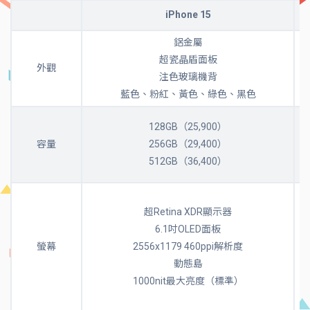
iPhone 15
鋁金屬
超瓷晶盾面板
外觀
注色玻璃機背
藍色、粉紅、黃色、綠色、黑色
128GB（25,900）
容量
256GB（29,400）
512GB（36,400）
超Retina XDR顯示器
6.1吋OLED面板
螢幕
2556x1179 460ppi解析度
動態島
1000nit最大亮度（標準）