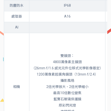
防塵防水
IP68
處理器
A16
AI
雙鏡頭：
4800萬像素主鏡頭
（
（26mm f/1.6 感光元件位移式光學影像穩定）
1200萬像素超廣角鏡頭（13mm f/2.4）
攝影風格
相機
2倍光學放大、2倍光學縮小
最高10倍數位變焦
藍寶石玻璃保護鏡
原彩閃光燈