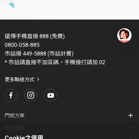
遠傳手機直撥 888 (免費)
0800-058-885
有
問
市話撥 449-5888 (市話計費)
題
* 市話請直撥不加區碼，手機撥打請加 02
找
愛
瑪
更多聯絡方式
門號方案
常用服務
Cookie之使用