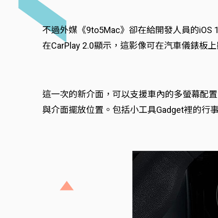
不過外媒《9to5Mac》卻在給開發人員的iOS 18.3 
在CarPlay 2.0顯示，這影像可在汽車儀錶
這一次的新介面，可以支援車內的多螢幕配置，
與介面擺放位置。包括小工具Gadget裡的