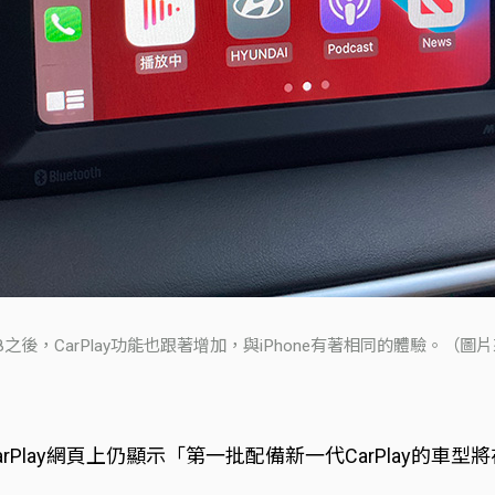
18之後，CarPlay功能也跟著增加，與iPhone有著相同的體驗。（圖
！CarPlay網頁上仍顯示「第一批配備新一代CarPlay的車