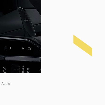
pple）