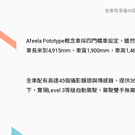
全車有多達45個
Afeela Pototype概念車採四門轎
車長來到4,915mm，車寬1,900mm，車高
全車配有高達45個攝影鏡頭與傳感器，提供3
下，實現Level 3等級自動駕駛，駕駛雙手