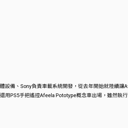
硬體設備、Sony負責車載系統開發，從去年開始就陸續讓Afee
no)甚至還用PS5手把遙控Afeela Pototype概念車出