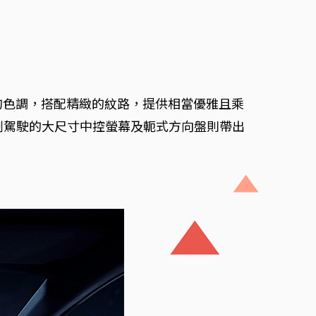
度的色調，搭配精緻的紋路，提供相當優雅且乘
副駕駛的大尺寸中控螢幕及軛式方向盤則帶出