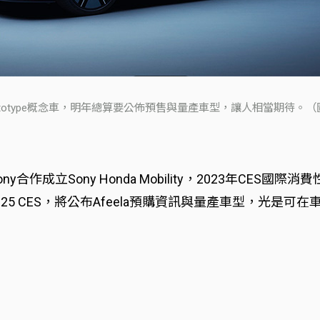
feela Pototype概念車，明年總算要公佈預售與量產車型，讓人相當期待。（圖片來
y合作成立Sony Honda Mobility，2023年CES國
2025 CES，將公布Afeela預購資訊與量產車型，光是