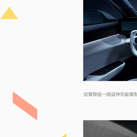
從駕駛座一路延伸到副駕駛座的