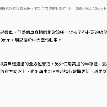
攝影鏡頭與傳感器，做到全方位的保護作用。（圖片來源：Sony Honda 
車設定，雖然是轎車，但整個車身輪廓相當流暢，省去了不必要
1,460mm，明顯屬於中大型電動車。
60度無縫連結的全方位警戒，另外使用高通的半導體，支
無需放在方向盤上，也能藉由OTA隨時進行軟體更新，越更