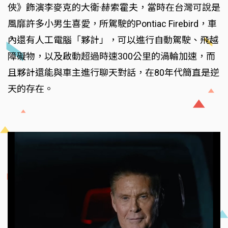
俠》飾演李麥克的大衛·赫索霍夫，當時在台灣可說是
風靡許多小男生喜愛，所駕駛的Pontiac Firebird，車
內還有人工電腦「夥計」，可以進行自動駕駛、飛越
障礙物，以及啟動超過時速300公里的渦輪加速，而
且夥計還能與車主進行聊天對話，在80年代簡直是逆
天的存在。