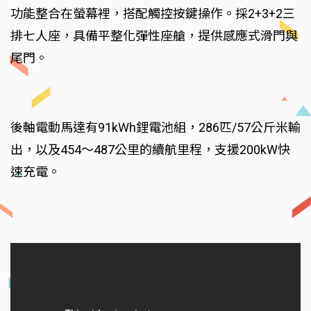
功能整合在螢幕裡，搭配觸控按鍵操作。採2+3+2三
排七人座，具備平整化彈性座艙，提供感應式滑門與
尾門。
後軸電動馬達有91kWh鋰電池組，286匹/57公斤米輸
出，以及454～487公里的續航里程，支援200kW快
速充電。