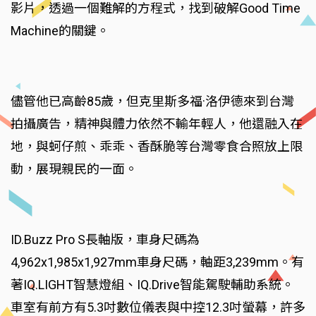
影片，透過一個難解的方程式，找到破解Good Time
Machine的關鍵。
儘管他已高齡85歲，但克里斯多福·洛伊德來到台灣
拍攝廣告，精神與體力依然不輸年輕人，他還融入在
地，與蚵仔煎、乖乖、香酥脆等台灣零食合照放上限
動，展現親民的一面。
ID.Buzz Pro S長軸版，車身尺碼為
4,962x1,985x1,927mm車身尺碼，軸距3,239mm。有
著IQ.LIGHT智慧燈組、IQ.Drive智能駕駛輔助系統。
車室有前方有5.3吋數位儀表與中控12.3吋螢幕，許多