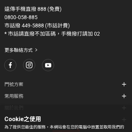
遠傳手機直撥 888 (免費)
登入【遠傳心生活APP】後即可看到遠傳幣，可從
訂單確認後將由宅配物流人員現場收回影本雙證及
0800-058-885
APP 遠傳幣交易明細中查詢，操作步驟如下：開啟
其他相關證明文件。
市話撥 449-5888 (市話計費)
遠傳心生活 APP → 會員 → 遠傳幣 → 交易紀錄。
專案生效後合約期間內不得退租（含一退一租、轉
* 市話請直撥不加區碼，手機撥打請加 02
遠傳幣可於遠傳心生活 APP【遠傳幣兌換區】挑選
至 4G 或預付卡、因違約或違反法令致遭停機
商品進行兌換，亦可於遠傳 friDay 購物專屬賣場兌
者）、取消或調降費率。倘有上述情形者視同放棄
更多聯絡方式
換等值商品，或至遠傳 friDay 購物全館使用，除生
本專案贈送之優惠，並需依啟用方案繳交專案補貼
日禮、線上換好禮、全家館外，全館適用，以購物
款及電信優惠補貼款，實際應繳之專案違約金以本
車結帳顯示畫面為主。
專案合約未到期之日為單位，按合約總日數比例計
算。計算公式：實際應繳專案補貼款 = 專案補貼款
遠傳幣發放相關規則：客戶申辦本專案成功後，遠
門號方案
總額 x (合約未到期日數／合約約定日數) ，四捨五
傳幣將於啟用後次次月底前自動匯入至客戶門號之
入計算至整數；電信優惠補貼款以實際已享贈送傳
常用服務
對應遠傳心生活 APP 帳號，不另外用簡訊通知，
贈
輸量補貼優惠 (每月電信優惠補貼款優惠) X (合約未
送之遠傳幣有效期限為 3 個月
，實際以遠傳心生活
關於我們
到期日數／合約約定日數)，四捨五入計算至整數。
APP 上顯示的為準。
Cookie之使用
集團服務
攜碼客戶可享攜碼手續費等值之帳單折抵優惠，攜
為了提供您最佳的服務，本網站會在您的電腦中放置並取用我們的
碼手續費以主管機關規範之上限金額。