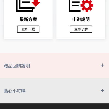
最新方案
申辦說明
立即下載
立即了解
贈品回饋說明
遠傳幣
符合資格客戶，最晚於申辦成功後之次次月底前，將遠
傳幣匯入至客戶門號之對應遠傳心生活App帳號，不另
貼心小叮嚀
外用簡訊通知
本方案限指定企業客戶之【
員工本人
】、【
配偶
】
及其【
一等親屬
】方可辦理。
使用說明