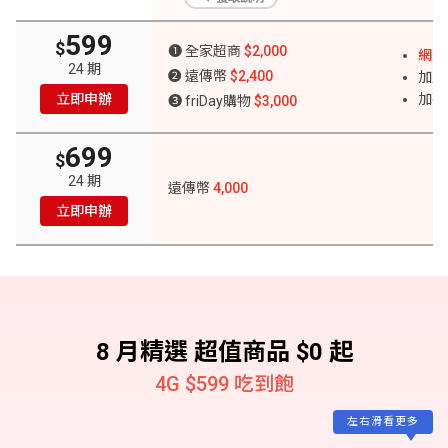
599
$
❶ 全家超商
$2,000
網外 
24 期
❷ 遠傳幣
$2,400
加購
立即申辦
加碼抽
❸ friDay購物
$3,000
699
$
24 期
遠傳幣
4,000
立即申辦
8 月精選 超值商品 $0 起
4G $599 吃到飽
左右滑看更多