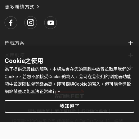
際漫遊、語音信箱、加值語音服務、特碼服務及其
況不定期補貨或下架商品，請以當下申辦
不得移轉、折換現金或更換票券內容；本
用至該月週期結束。
須再拉光纖寬頻線路。
更多聯絡方式
下規則提供予用戶。實際顯示於帳單之時
於 2026 年 09 月 16 日前抽出得獎者，並
他免費電話通話分鐘數。贈送之國內數據傳輸量優
指定方案時顯示之商品為準，恕不提供商
券一經使用，均不接受退貨；請妥善保
friDay 折扣碼使用說明
間依用戶出帳周期而定。
遠傳電信及本服務供應商及/或其授權人，
5G Wi-Fi 路由器說明：
於遠傳官網公告中獎名單。
惠，限抵扣於 APN 為 Internet 之上網傳輸量。
品保留服務。
管，遺失恕不補發，影印無效；每張券限
本活動項目是由 friDay 購物網站提供的一
將以合理之方式及技術，維持本服務之正
往左滑看更多
支援遠傳既有 4G / 5G 頻段，4G：
本活動之得獎者，將於 2026 年 09 月 21
使用乙次。
若啟用本專案服務至合約有效期間內提前退租或降
若欲取消訂單或退貨，或合約生效後需退
組英文數字碼，此折扣碼限於 friDay 購物
常運作，但如有下列情形之一時，遠傳電
700MHz、1800MHz、2100MHz、
日前寄出中獎通知函，中獎者需依說明填
轉資費，依合約規定需繳交專案補貼款。
門號啟用日期
優惠生效日
回加購商品，應依相關退貨規定辦理並返
企業方案用戶恕不適用本活動。
網站 / APP 購物結帳時折抵，適用範圍以
信有權不經通知逕行停止或中斷提供本服
門號方案
2600MHz（FDD）、
寫並於 2026 年 10 月 01 日前寄回，逾期
還完整商品（包含主體、配件及包裝）。
活動內容及資格以網路門市系統為主，遠傳電信保
遠時數位科技股份有限公司(以下稱 friDay
務之全部或部分，如因此致您或第三人產
遠傳保留以其他商品替換，及隨時修訂、
2026 年 09 月 06 日前
2026 年 09 月 17 日
2600MHz（TDD）；5G：700MHz、
視同放棄且不再補抽。獎項將於 2026 年
常用服務
若不退回商品或退回之加購商品經遠傳電
留隨時修訂、暫停或終止本活動內容之權利。
購物)判定為準；結帳時請直接輸入「折扣
生困擾、不便或損害，均不負擔任何法律
Cookie之使用
暫停或終止本活動內容之權利。
1800MHz、2100MHz、
10 月 09 日前寄出，中獎用戶須於寄送獎
信判斷有損壞之狀況，遠傳電信有權拒絕
關於我們
碼」，系統將會自動為您計算本次消費實
及賠償責任：
行動上網速率會隨地形、基地台距離、建物遮蔽、
為了提供您最佳的服務，本網站會在您的電腦中放置並取用我們的
2600MHz（FDD）、
品時仍為遠傳用戶且門號正常使用中，稅
如用戶未於申辦流程填寫家人或本人有效
取消訂單或退貨之需求。
際支付金額。
Cookie，若您不願接受Cookie的寫入，您可在您使用的瀏覽器功能
對電子通信設備進行必要之保養及施工
使用人數 / 終端設備及地點等因素影響。
集團服務
2600MHz（TDD）、3500MHz。
務相關事項依中華民國稅法相關規定辦
之遠傳月租型門號，將無法提供前述針對
項中設定隱私權等級為高，即可拒絕Cookie的寫入，但可能會導致
時。
遠傳保留以其他商品替換前述加購商品的
折扣碼使用是以每一項商品為單位，請依
理。
「最大 4G + 5G 總頻寬」係指遠傳與亞太合併後，
原有的家人或本人門號之帳單折抵，僅新
支援 Wi-Fi 6 4x4，且最多可同時連接
網站某些功能無法正常執行。
權利。
照購物車顯示點擊使用折扣碼。如訂單不
對電子通信設備進行必要之保養及施工
中低頻 700MHz / 1800MHz / 2100MHz /
申辦 / 啟用之門號可獲得前述帳折抵。
128 個裝置。
本活動依所得稅法規定，得獎人之中獎所
符合該折扣碼活動，頁面將會提醒該組折
若用戶於合約期間內異動合約內容（包含
時。
我知道了
2600MHz FDD / 2600MHz TDD / 3.5GHz 共
得屬綜合所得稅之其他所得。全年自同一
承上，單一家人或本人門號最多可享有推
自指定方案開通後，享有一年有限保固
隱私權政策
著作權條款
行政院消保會
扣碼無法使用。
但不限於提前退租），用戶應依異動當時
280MHz 加上可利用的 28GHz 毫米波 700MHz，
發生突發性之電子通信設備故障時。
給付單位取得之中獎價值超過新台幣 1,000
薦人優惠3次，超過則優惠不再疊加。
服務，可透過遠傳門市進行送修維修服
遠傳電信股份有限公司 版權所有 © Far EasTone
.統一編號：
遠傳之規定辦理。
4G + 5G 總頻寬達業界最大之 980MHz。
每張折扣碼包含序號、使用範圍及使用效
元者，遠傳電信將依法列單申報；中獎價
對網站相關系統設備進行遷移、更換或
務。
97179430
相關填寫紀錄以遠傳電信系統紀錄為準，
期，提醒您於使用效期前使用，逾期則視
遠傳保有隨時取消、終止、修改或暫停活
值超過新台幣 20,010 元者，得獎人須依法
「業界最大 700 黃金低頻連續頻寬」係指依據各業
維護時。