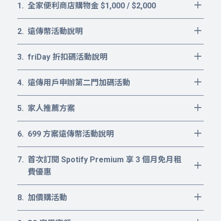
全家便利商店購物金 $1,000 / $2,000
活動時間：
遠傳幣活動說明
自 2026 年 08 月 01 日起至 08 月 31 日止。
遠傳幣價值等同 NT$ ❶。
friDay 折扣碼活動說明
申辦指定方案啟用成功後，網路門市將於
活動方式：
新申辦/攜碼本方案：【friDay 購物金活動
啟用後次月 14 日將遠傳幣匯入該申辦門號
活動期間內至遠傳網路門市新申辦/攜碼
遠傳用戶申辦第二門加碼活動
說明】客戶於遠傳網路門市新申辦 / 攜碼
所屬的遠傳心生活 APP 會員帳戶中，登入
4G $499、$599 24 期單門號方案
活動時間：
指定方案成功後：
即可折抵使用。發幣不另行簡訊通知，若
4G $499，贈送全家購物金 1,000 元
家人推薦方案
自 2026 年 08 月 01 日起至 08 月 31 日止。
499(12M)、599(12M)贈送「600 元
無收到贈品請於申辦後次月底前向遠傳提
活動時間：
「100元全家電子禮劵x10張」
friDay 購物金 x 1 組」
出，逾期恕不受理。
699 方案遠傳幣活動說明
自 2026 年 08 月 01 日起至 08 月 31 日止。
活動方式：
4G $599，贈送全家購物金 2,000 元
活動期間:
499(24M)贈送「500 元 friDay 購物金
遠傳幣自匯入遠傳心生活會員帳戶起三個
本方案限於「活動期間內」於遠傳電信網
「100元全家電子禮劵x20張」
首次訂閱 Spotify Premium 享 3 個月免月租
自 2026 年 08 月 01 日起至 08 月 31 日止。
x 3 組」
月內有效，實際到期日，可於遠傳心生活
活動方式：
路門市新啟用 / 攜碼申辦。
客戶於遠傳網路門市申辦本專案成功後贈
費優惠
APP 內查詢。倘超過有效期限未使用完
599(24M)贈送「1,000 元 friDay 購物
活動期間於遠傳網路門市新申辦/攜碼指定
活動方式：
送「全家電子禮劵」，門號於申辦後次月 6
遠傳用戶辦第二門優惠係指目前正使用遠
畢，遠傳幣將自動歸零，不得要求補發、
活動說明：
金 x 3 組」
月付 $499 或 $599 12 / 24 個月單門號方
加價購活動
活動詳情請至：
日前啟用完成，遠傳將於啟用後次月月底
傳月租費（含預付卡）方案的用戶，使用
延展有效期限、兌換成現金、電信費等其
本方案贈送之遠傳幣，將於啟用後 14 個日
案 -
申辦網址
，並於申辦流程中之”推薦管
購物金採折扣碼方式提供。
活動時間：
https://www.fetnet.net/content/cbu/tw/digital-
下午 14：00 自動發送折扣碼至用戶之遠傳
遠傳既有門號申辦之身分證再申辦本活動
他權益或補償措施。
曆天匯入遠傳幣至該申辦門號所屬的遠傳
道”完成填寫家人或本人有效的遠傳月租型