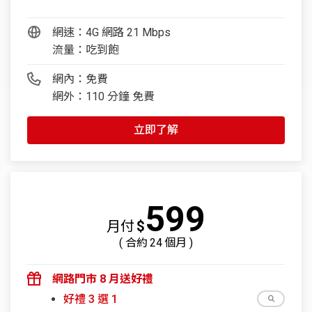
網速：4G 網路 21 Mbps
流量：吃到飽
網內：免費
網外：110 分鐘 免費
立即了解
599
月付
$
( 合約
24
個月 )
網路門市 8 月送好禮
好禮 3 選 1