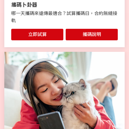
攜碼卜卦器
哪一天攜碼來遠傳最適合？試算攜碼日，合約無縫接
軌
立即試算
攜碼說明