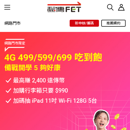
網路門市
新申辦/攜碼
推薦續約
網路門市限定
4G 499/599/699 吃到飽
備戰開學 5 夠好康
最高賺 2,400 遠傳幣
加購行李箱只要 $990
加碼抽 iPad 11吋 Wi-Fi 128G 5台