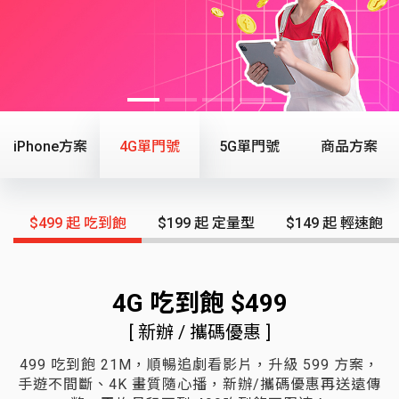
iPhone方案
4G單門號
5G單門號
商品方案
.
$499 起 吃到飽
$199 起 定量型
$149 起 輕速飽
4G 吃到飽 $499
[ 新辦 / 攜碼優惠 ]
499 吃到飽 21M，順暢追劇看影片，升級 599 方案，
手遊不間斷、4K 畫質隨心播，新辦/攜碼優惠再送遠傳