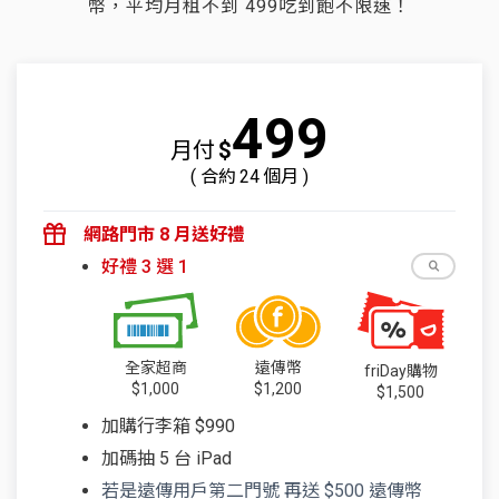
幣，平均月租不到 499吃到飽不限速！
499
月付
$
( 合約
24
個月 )
網路門市 8 月送好禮
好禮 3 選 1
全家超商
遠傳幣
friDay購物
$1,000
$1,200
$1,500
加購行李箱 $990
加碼抽 5 台 iPad
若是遠傳用戶第二門號 再送 $500 遠傳幣