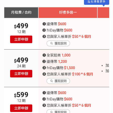
左右滑看更多
月租費 / 合約
好禮多選一
499
❶ 遠傳幣
$600
$
❷ friDay購物
$600
12 期
❸ 您與家人帳單折
$50 * 6 個月
立即申辦
獲取說明
❶ 全家超商
1,000
499
$
❷ 遠傳幣
1,200
加購
24 期
❸ friDay購物
$1,500
加碼抽
立即申辦
❹ 您與家人帳單折
$100 * 6 個月
獲取說明
599
❶ 遠傳幣
$600
$
❷ friDay購物
$600
12 期
❸ 您與家人帳單折
$50 * 6 個月
立即申辦
獲取說明