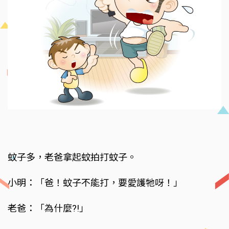
蚊子多，老爸拿起蚊拍打蚊子。
小明：「爸！蚊子不能打，要愛護牠呀！」
老爸：「為什麼?!」