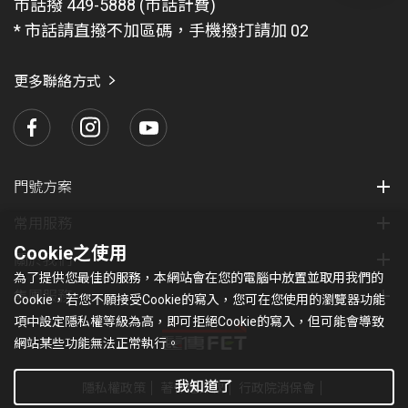
市話撥 449-5888 (市話計費)
題
* 市話請直撥不加區碼，手機撥打請加 02
找
愛
瑪
更多聯絡方式
門號方案
常用服務
Cookie之使用
關於我們
為了提供您最佳的服務，本網站會在您的電腦中放置並取用我們的
集團服務
Cookie，若您不願接受Cookie的寫入，您可在您使用的瀏覽器功能
項中設定隱私權等級為高，即可拒絕Cookie的寫入，但可能會導致
網站某些功能無法正常執行。
我知道了
隱私權政策
著作權條款
行政院消保會