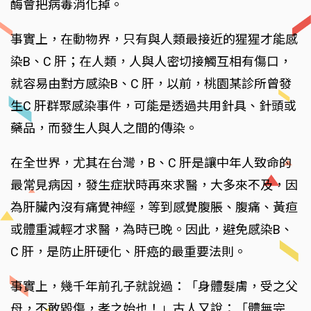
酶會把病毒消化掉。
事實上，在動物界，只有與人類最接近的猩猩才能感
染B、C 肝；在人類，人與人密切接觸互相有傷口，
就容易由對方感染B、C 肝，以前，桃園某診所曾發
生C 肝群聚感染事件，可能是透過共用針具、針頭或
藥品，而發生人與人之間的傳染。
在全世界，尤其在台灣，B、C 肝是讓中年人致命的
最常見病因，發生症狀時再來求醫，大多來不及，因
為肝臟內沒有痛覺神經，等到感覺腹脹、腹痛、黃疸
或體重減輕才求醫，為時已晚。因此，避免感染B、
C 肝，是防止肝硬化、肝癌的最重要法則。
事實上，幾千年前孔子就說過：「身體髮膚，受之父
母，不敢毀傷，孝之始也！」古人又說：「體無完