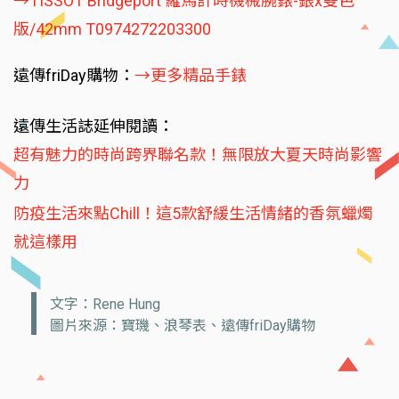
→TISSOT Bridgeport 羅馬計時機械腕錶-銀x雙色
版/42mm T0974272203300
遠傳friDay購物：
→更多精品手錶
遠傳生活誌延伸閱讀：
超有魅力的時尚跨界聯名款！無限放大夏天時尚影響
力
防疫生活來點Chill！這5款舒緩生活情緒的香氛蠟燭
就這樣用
文字：Rene Hung
圖片來源：寶璣、浪琴表、遠傳friDay購物