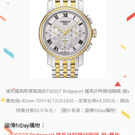
復刻羅馬時標風格的TISSOT Bridgeport 羅馬計時機械腕錶-銀x
雙色版/42mm T0974272203300，定價台幣69,200元，網站
特價台幣53,976元。（圖片來源：遠傳friDay購物）
遠傳friDay購物：