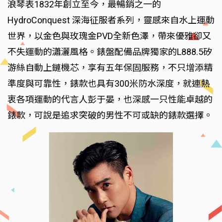
浪琴表1832年創立至今，最暢銷之一的
HydroConquest 深海征服者系列，靈感來自水上運動
世界，以金色與玫瑰金PVD全新色澤，帶來優雅卻又
不失運動的瀟灑風格。錶盤配備品牌獨家的L888.5矽
游絲自動上鏈機芯，享有五年保固服務，不只增添精
準度與可靠性，錶款也具有300米防水深度，就連熱
衷各項運動的代言人彭于晏，也深感一只性能卓越的
錶款，可說是追求突破的男性不可或缺的錶款選擇。