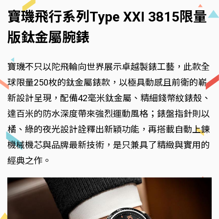
寶璣飛行系列Type XXI 3815限量
版鈦金屬腕錶
寶璣不只以陀飛輪向世界展示卓越製錶工藝，此款全
球限量250枚的鈦金屬錶款，以極具動感且前衛的嶄
新設計呈現，配備42毫米鈦金屬、精細錢幣紋錶殼、
達百米的防水深度帶來強烈運動風格；錶盤指針則以
橘、綠的夜光設計詮釋出新穎功能，再搭載自動上鍊
機械機芯與品牌最新技術，是只兼具了精緻與實用的
經典之作。