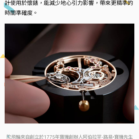
計使用於懷錶，能減少地心引力影響，帶來更精準的
時間準確度。
陀飛輪來自創立於1775年寶璣創辦人阿伯拉罕-路易•寶璣先生