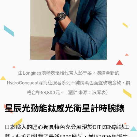
由Longines浪琴表優雅代言人彭于晏，演繹全新的
HydroConquest深海征服者系列不鏽鋼黑色面盤玫瑰金款，價
格台幣58,800元。（圖片來源：浪琴表）
星辰光動能鈦感光衛星計時腕錶
日本職人的匠心獨具特色充分展現於CITIZEN製錶工
藝，此系列搭載了最新F900機芯，並以1976年誕生