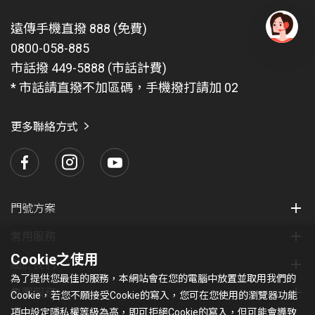
遠傳手機直撥 888 (免費)
0800-058-885
有
問
市話撥 449-5888 (市話計費)
題
* 市話請直撥不加區碼，手機撥打請加 02
找
愛
瑪
更多聯絡方式
門號方案
常用服務
Cookie之使用
關於我們
為了提供您最佳的服務，本網站會在您的電腦中放置並取用我們的
集團服務
Cookie，若您不願接受Cookie的寫入，您可在您使用的瀏覽器功能
項中設定隱私權等級為高，即可拒絕Cookie的寫入，但可能會導致