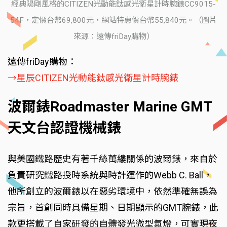
經典陽剛風格的CITIZEN光動能鈦感光衛星計時腕錶CC9015-
54F，定價台幣69,800元，網站特惠價台幣55,840元。（圖片
來源：遠傳friDay購物）
遠傳friDay購物：
→星辰CITIZEN光動能鈦感光衛星計時腕錶
波爾錶Roadmaster Marine GMT
天文台認證機械錶
與美國鐵路歷史有著千絲萬縷關係的波爾錶，來自於
負責研究鐵路授時系統與時計運作的Webb C. Ball，
他所創立的波爾錶以在惡劣環境中，依然準確無誤為
宗旨，首創同時具備星期、日期顯示的GMT腕錶，此
款更搭載了自家研發的自體發光微型氣燈，可實現夜