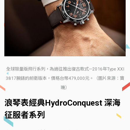
全球限量版飛行系列，為過往推出復古款式—2016年Type XXI
3817腕錶的前衛版本，價格台幣479,000元。（圖片來源：寶
璣）
浪琴表經典HydroConquest 深海
征服者系列