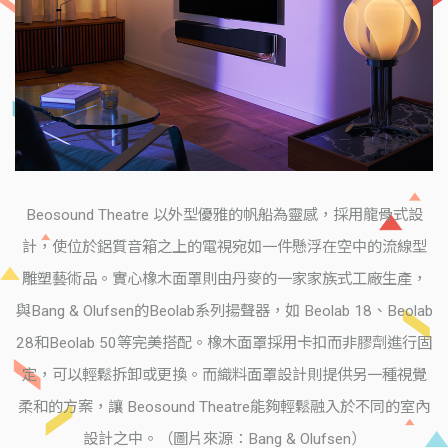
Beosound Theatre 以外型優雅的帆船為靈感，採用龍骨式設
計，使位於鋁質音箱之上的電視宛如一件懸浮在空中的流線型
雕塑藝術品。實心橡木面罩則由丹麥的一家家族式工廠生產，
與Bang & Olufsen的Beolab系列揚聲器，如 Beolab 18、Beolab
28和Beolab 50等完美搭配。橡木面罩採用卡扣而非膠劑進行固
定，可以輕鬆拆卸或更換。而織料面罩設計則提供另一種視覺
柔和的方案，讓 Beosound Theatre能夠輕鬆融入於不同的室內
設計之中。（圖片來源：Bang & Olufsen）