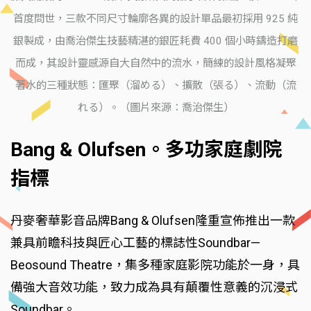
首度問世，三款不同尺寸輪廓各異的設計單品最初採用 925 純
銀製成，由喬治傑生技藝精湛的銀匠耗費 400 個小時鑄造打磨
而成，其設計靈感源自大自然中的流水，簡練的設計風格凝聚
著水的三種狀態：匯聚（溜める）、擴散（張る）、流動（流
れる）。（圖片來源：喬治傑生）
Bang & Olufsen。多功家庭劇院
指標
丹麥奢華影音品牌Bang & Olufsen隆重宣佈推出一款
兼具前瞻科技與匠心工藝的標誌性Soundbar—
Beosound Theatre，集多種家庭影院功能於一身，具
備強大音效功能，致力成為具有顛覆性意義的沉浸式
Soundbar。