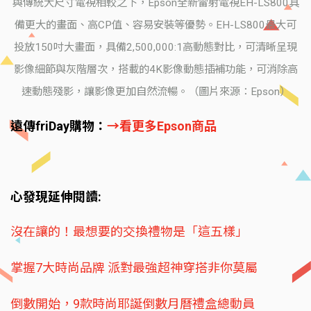
與傳統大尺寸電視相較之下，Epson全新雷射電視EH-LS800具
備更大的畫面、高CP值、容易安裝等優勢。EH-LS800最大可
投放150吋大畫面，具備2,500,000:1高動態對比，可清晰呈現
影像細節與灰階層次，搭載的4K影像動態插補功能，可消除高
速動態殘影，讓影像更加自然流暢。（圖片來源：Epson）
遠傳friDay購物：
→看更多Epson商品
心發現延伸閱讀:
沒在讓的！最想要的交換禮物是「這五樣」
掌握7大時尚品牌 派對最強超神穿搭非你莫屬
倒數開始，9款時尚耶誕倒數月曆禮盒總動員