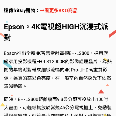
遠傳friDay購物：
→看更多B&O商品
Epson。4K電視超HIGH沉浸式派
對
Epson推出全新4K智慧雷射電視EH-LS800，採用旗
艦家用投影機種EH-LS12000B的影像處理晶片，為熱
鬧的年終派對帶來細緻流暢的4K Pro-UHD高畫質影
像，逼真的高彩色亮度，在一般室內自然採光下依然
清晰艷麗。
同時，EH-LS800距離牆面9.8公分即可投放出100吋
大畫面，可輕鬆擺放於常規45公分電視櫃上，免動裝
潢輕鬆安裝，就算是小空間的私人派對，也能享受身