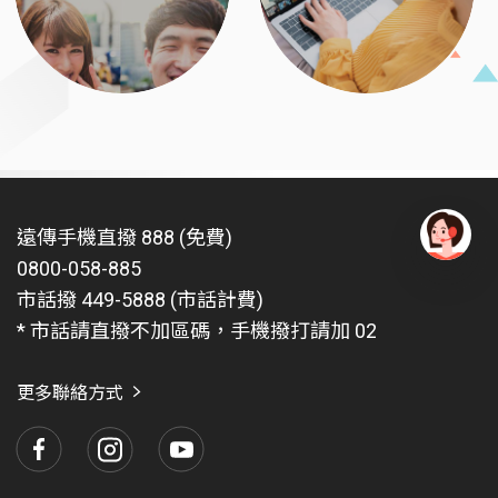
遠傳手機直撥 888 (免費)
0800-058-885
有
問
市話撥 449-5888 (市話計費)
題
* 市話請直撥不加區碼，手機撥打請加 02
找
愛
瑪
更多聯絡方式