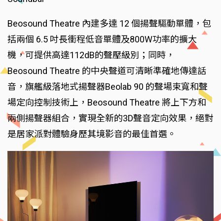
Beosound Theatre 內建多達 12 個揚聲驅動單體，包
括兩個 6.5 吋長衝程低音單體及800W功率的擴大
機，可提供高達112dB的聲壓級別；同時，
Beosound Theatre 的中央聲道可清晰準確地傳達話
音，旗艦級落地式揚聲器Beolab 90 的聲場束寬和聲
場定向控制技術上，Beosound Theatre 將上下方和
兩側揚聲器組合，實現全新的3D聲音定向效果，絕對
是居家派對體驗身歷其境影音的最佳首選。