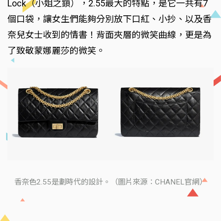
Lock（小姐之鎖），2.55最大的特點，是它一共有7
個口袋，讓女生們能夠分別放下口紅、小抄、以及香
奈兒女士收到的情書！背面夾層的微笑曲線，更是為
了致敬蒙娜麗莎的微笑。
香奈色2.55是劃時代的設計。（圖片來源：CHANEL官網）