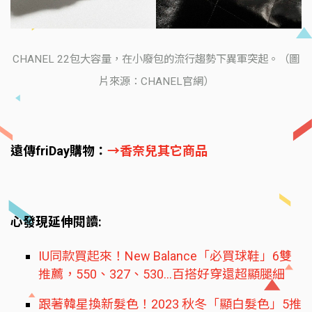
CHANEL 22包大容量，在小廢包的流行趨勢下異軍突起。（圖
片來源：CHANEL官網）
遠傳friDay購物：
→香奈兒其它商品
心發現延伸閱讀:
IU同款買起來！New Balance「必買球鞋」6雙
推薦，550、327、530...百搭好穿還超顯腿細
跟著韓星換新髮色！2023 秋冬「顯白髮色」5推