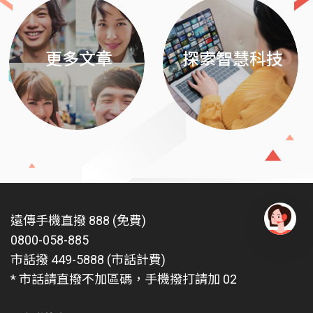
更多文章
探索智慧科技
遠傳手機直撥 888 (免費)
0800-058-885
有
問
市話撥 449-5888 (市話計費)
題
* 市話請直撥不加區碼，手機撥打請加 02
找
愛
瑪