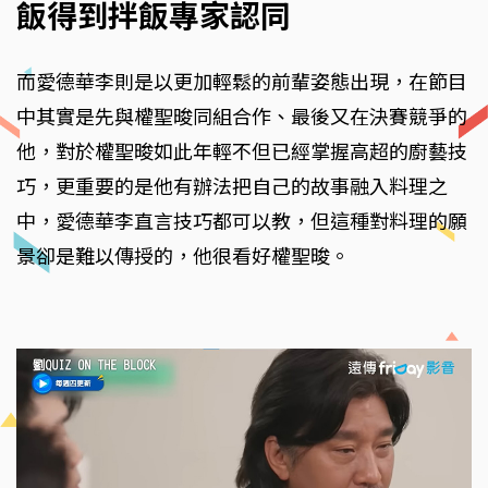
飯得到拌飯專家認同
而愛德華李則是以更加輕鬆的前輩姿態出現，在節目
中其實是先與權聖晙同組合作、最後又在決賽競爭的
他，對於權聖晙如此年輕不但已經掌握高超的廚藝技
巧，更重要的是他有辦法把自己的故事融入料理之
中，愛德華李直言技巧都可以教，但這種對料理的願
景卻是難以傳授的，他很看好權聖晙。