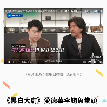
（圖片來源：截取自遠傳friDay影音）
《黑白大廚》愛德華李鮪魚拳頭