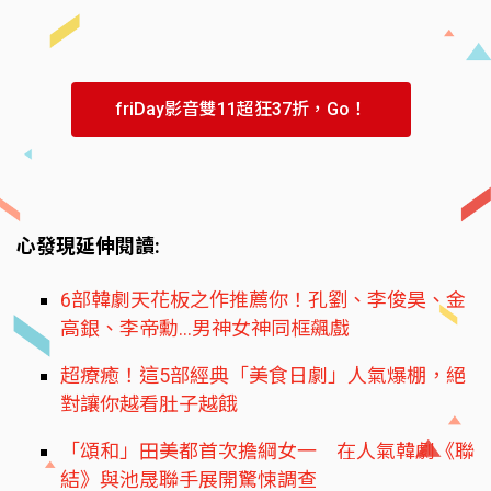
friDay影音雙11超狂37折，Go！
心發現延伸閱讀:
6部韓劇天花板之作推薦你！孔劉、李俊昊、金
高銀、李帝勳...男神女神同框飆戲
超療癒！這5部經典「美食日劇」人氣爆棚，絕
對讓你越看肚子越餓
「頌和」田美都首次擔綱女一 在人氣韓劇《聯
結》與池晟聯手展開驚悚調查