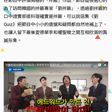
在節目中評價兩極的「拌飯」作品，節目還很貼心的
為了訪問韓國的拌飯專家「劉拌飯」，透過劉拌飯的
口中證實那道料理確實是拌飯，可以說這集《劉
Quiz》把節目中小小的遺憾和疑問都自然地補上了，
也讓人留下最後愛德華李和權聖晙之間互相欣賞的真
誠形象。