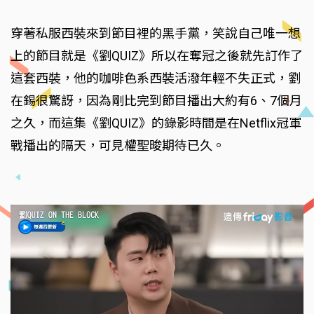
穿著私服西裝來到節目裡的黑手黨，笑說自己唯一想
上的節目就是《劉QUIZ》所以在奪冠之後就先訂作了
這套西裝，他的咖啡色系西裝活潑年輕不失正式，劉
在錫很驚訝，因為剛比完到節目播出大約有6、7個月
之久，而這集《劉QUIZ》的錄影時間是在Netflix冠軍
戰播出的隔天，可見權聖晙期待已久。