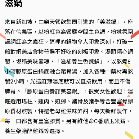
滋鍋
來自新加坡，由樂天餐飲集團引進的「美滋鍋」，座
落在信義區，以粉紅色為餐廳空間主色調，粉嫩氛圍
讓網紅為之瘋狂。這裡的鍋物令人印象深刻，打破一
般對網美店食物普遍不好吃的刻板印象。湯頭精心調
製，堪稱美味靈魂，「滋補養生香辣鍋」，以熬煮8
小時膠原蛋白鍋底融合豬骨湯，加入各種中藥材再熬
製2小時，光這麻辣湯底就可以直接飲用，而且不傷
脾胃。「膠原蛋白養顔美容鍋」，很受女性歡迎，湯
底選用瑤柱、雞肉、雞腳、豬骨及豬手等含豐富骨膠
原食材熬製，特選老母雞滋味鮮甜，每天新鮮製作，
每一口都含有豐富膠質。另有維他命C番茄玉米鍋、
養生藥膳醉雞鍋等選擇。