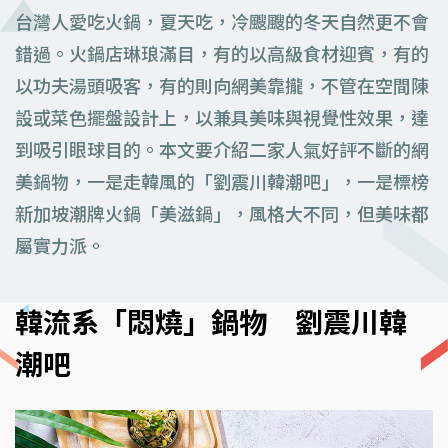
台灣人愛吃火鍋，夏天吃，冷颼颼的冬天自然更不會
錯過。火鍋店琳琅滿目，有的以高級食材迎賓，有的
以功夫湯頭吸客，有的則向網美靠攏，不管在空間陳
設或菜色擺盤設計上，以兼具美味與視覺性效果，達
到吸引眼球目的。本文要介紹二家人氣好評不斷的網
美鍋物，一是走韓風的「劉震川韓潮吧」，一是標榜
新加坡潮牌火鍋「美滋鍋」，風格大不同，但美味都
屬實力派。
韓流系「悶燒」鍋物 劉震川韓
潮吧