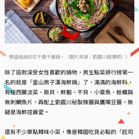
顏值極高的花千歲千層鍋。（圖片來源：劉震川韓潮吧））
除了這款深受女性喜歡的鍋物，男生點菜排行榜第一
名的就是「釜山男子漢海鮮鍋」了，滿滿的海鮮料，
有紐西蘭淡菜、扇貝、鮮蝦、干貝、小章魚、蛤蠣與
無刺鯛魚片，再配上劉震川秘製辣醬與鷹嘴豆醬，無
疑是海鮮控最愛。
還有不少單點韓味小菜，像是韓國吃貨必點的「起司