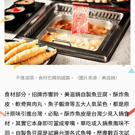
不僅湯頭，食材也精挑細選。（圖片來源：美滋鍋）
食材部分，招牌炸響鈴、美滋鍋自製魚豆腐、酥炸魚
皮、軟骨爽肉丸、魚子蝦滑等五大人氣菜色，都是原
汁原味引進台灣，必點。酥炸魚皮是台灣少見入鍋食
材，其實它本身即可當成零嘴，單吃或入鍋煮風味不
同。自製魚豆腐是試遍台灣各式魚種，歷盡數百次試