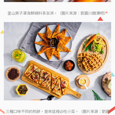
釜山男子漢海鮮鍋料多澎湃。（圖片來源：劉震川韓潮吧）
三種口味不同的煎餅，是來這裡必吃小菜。（圖片來源：劉震