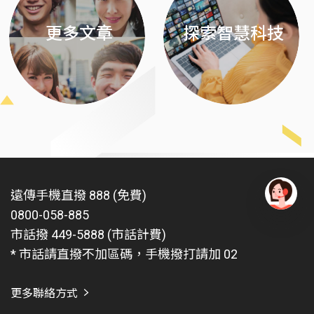
更多文章
探索智慧科技
遠傳手機直撥 888 (免費)
0800-058-885
有
問
市話撥 449-5888 (市話計費)
題
* 市話請直撥不加區碼，手機撥打請加 02
找
愛
瑪
更多聯絡方式