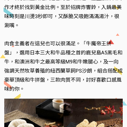
作才終於找到黃金比例。至於招牌炸響鈴，入鍋最美
味時刻是川燙3秒即可，又酥脆又吸飽滿滿湯汁，很
涮嘴。
肉食主義者在這兒也可以很滿足。「牛魔帝王拼
盤」，選用日本三大和牛品種之首的鹿兒島A5黑毛和
牛，和澳洲和牛之最高等級M9和牛嫩腿心，及一向
強調天然牧草養殖的紐西蘭草飼PS沙朗，組合搭配成
豪華頂級和牛拼盤，三款肉質不同，討好喜歡口感風
味的你。