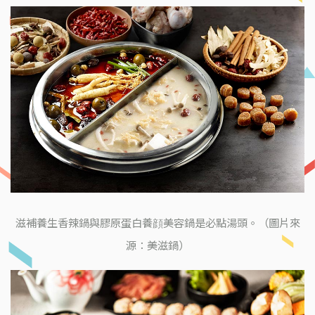
滋補養生香辣鍋與膠原蛋白養顔美容鍋是必點湯頭。（圖片來
源：美滋鍋）