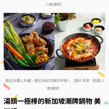
川韓潮吧）
圖左為鐵人炸雞，圖右為起司辣炒年糕。（圖片來源：劉震川
韓潮吧）
湯頭一極棒的新加坡潮牌鍋物 美