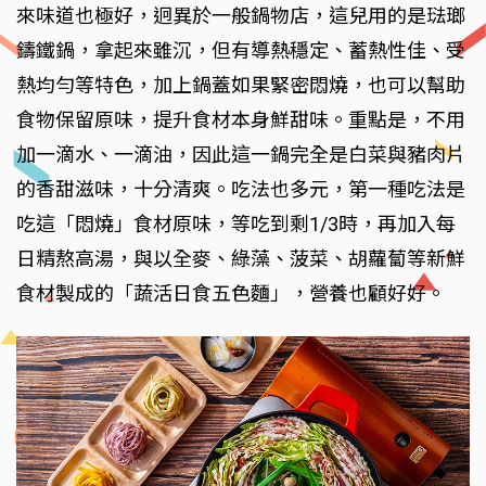
來味道也極好，迥異於一般鍋物店，這兒用的是琺瑯
鑄鐵鍋，拿起來雖沉，但有導熱穩定、蓄熱性佳、受
熱均勻等特色，加上鍋蓋如果緊密悶燒，也可以幫助
食物保留原味，提升食材本身鮮甜味。重點是，不用
加一滴水、一滴油，因此這一鍋完全是白菜與豬肉片
的香甜滋味，十分清爽。吃法也多元，第一種吃法是
吃這「悶燒」食材原味，等吃到剩1/3時，再加入每
日精熬高湯，與以全麥、綠藻、菠菜、胡蘿蔔等新鮮
食材製成的「蔬活日食五色麵」，營養也顧好好。