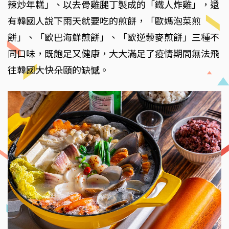
辣炒年糕」、以去骨雞腿丁製成的「鐵人炸雞」，還
有韓國人說下雨天就要吃的煎餅，「歐媽泡菜煎
餅」、「歐巴海鮮煎餅」、「歐逆藜麥煎餅」三種不
同口味，既飽足又健康，大大滿足了疫情期間無法飛
往韓國大快朵頤的缺憾。