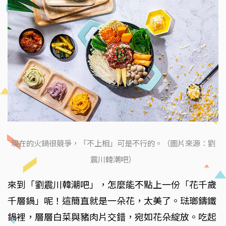
現在的火鍋很競爭，「不上相」可是不行的。（圖片來源：劉
震川韓潮吧）
來到「劉震川韓潮吧」，怎麼能不點上一份「花千歲
千層鍋」呢！這簡直就是一朵花，太美了。琺瑯鑄鐵
鍋裡，層層白菜與豬肉片交錯，宛如花朵綻放。吃起