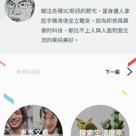
關注各種3C新訊的肥宅，當身邊人拿
起手機滑便坐立難安，認為即使再厲
害的科技，都比不上人與人面對面交
流的單純美好。
無更多頁面
下一篇
Previous
Next
更多文章
探索生活提案