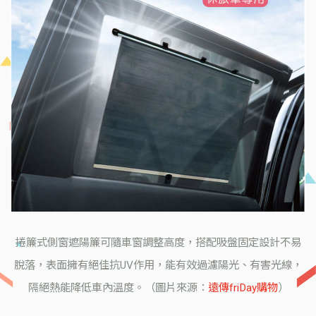
捲簾式側窗遮陽簾可隨車窗調整高度，搭配吸盤固定設計不易
脫落，表面擁有絕佳抗UV作用，能有效過濾陽光、有害光線，
隔絕熱能降低車內溫度。（圖片來源：
遠傳friDay購物
）