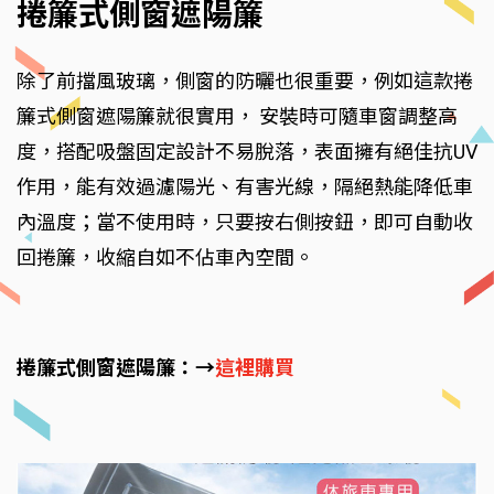
捲簾式側窗遮陽簾
除了前擋風玻璃，側窗的防曬也很重要，例如這款捲
簾式側窗遮陽簾就很實用， 安裝時可隨車窗調整高
度，搭配吸盤固定設計不易脫落，表面擁有絕佳抗UV
作用，能有效過濾陽光、有害光線，隔絕熱能降低車
內溫度；當不使用時，只要按右側按鈕，即可自動收
回捲簾，收縮自如不佔車內空間。
捲簾式側窗遮陽簾：→
這裡購買