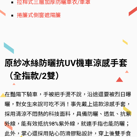
拉桿式三層加厚防曬車衣/車罩
捲簾式側窗遮陽簾
原紗冰絲防曬抗UV機車涼感手套
（全指款/2雙）
在豔陽下騎車，手被把手燙不說，沿途還要被烈日曝
曬，對女生來說可吃不消！事先戴上這款涼感手套，
採用清涼不悶熱的科技面料，具備防曬、透氣、抗紫
外線，能有效抵抗98%紫外線，就連手指也能防曬；
此外，掌心還採用貼心防滑膠點設計，穿上後雙手食