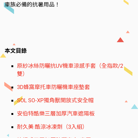
車族必備的抗暑用品！
本文目錄
原紗冰絲防曬抗UV機車涼感手套（全指款/2
雙）
3D蜂窩摩托車防曬機車座墊套
SOL SO-XP獨角獸開放式安全帽
安伯特酷樂三層加厚汽車遮陽板
耐久美 酷涼冰凍劑（3入組）