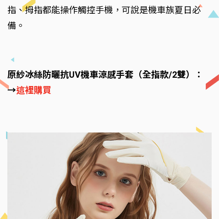
指、拇指都能操作觸控手機，可說是機車族夏日必
備。
原紗冰絲防曬抗UV機車涼感手套（全指款/2雙）：
→
這裡購買