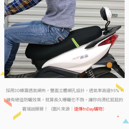
採用3D蜂窩透氣網布，雙面立體網孔設計，透氣率高達95%，
擁有絕佳防曬效果，就算長久曝曬也不熱，讓你向燙紅屁屁的
窘境說掰掰！（圖片來源：
遠傳friDay購物
）