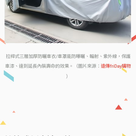
拉桿式三層加厚防曬車衣/車罩能防曝曬、輻射、紫外線，保護
車漆、達到延長內裝壽命的效果。（圖片來源：
遠傳friDay購物
）