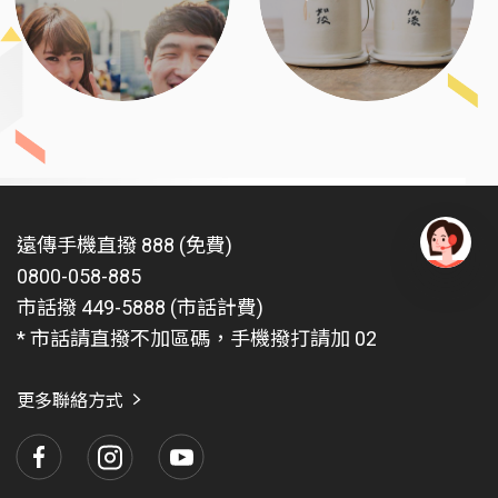
遠傳手機直撥 888 (免費)
0800-058-885
有
問
市話撥 449-5888 (市話計費)
題
* 市話請直撥不加區碼，手機撥打請加 02
找
愛
瑪
更多聯絡方式