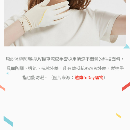
原紗冰絲防曬抗UV機車涼感手套採用清涼不悶熱的科技面料，
具備防曬、透氣、抗紫外線，能有效抵抗98%紫外線，就連手
指也能防曬。（圖片來源：
遠傳friDay購物
）