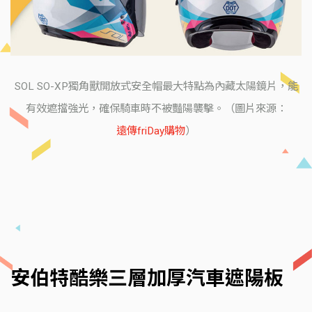
SOL SO-XP獨角獸開放式安全帽最大特點為內藏太陽鏡片，能
有效遮擋強光，確保騎車時不被豔陽襲擊。（圖片來源：
遠傳friDay購物
）
安伯特酷樂三層加厚汽車遮陽板