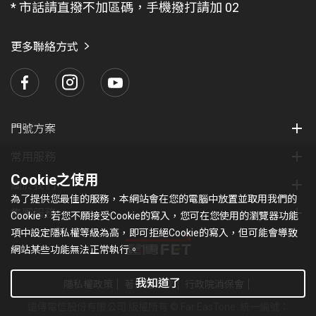
* 市話請直撥不加區碼，手機撥打請加 02
找
愛
瑪
更多聯絡方式
門號方案
常用服務
Cookie之使用
關於我們
為了提供您最佳的服務，本網站會在您的電腦中放置並取用我們的
集團服務
Cookie，若您不願接受Cookie的寫入，您可在您使用的瀏覽器功能
項中設定隱私權等級為高，即可拒絕Cookie的寫入，但可能會導致
網站某些功能無法正常執行。
我知道了
隱私權政策
著作權條款
行政院消保會
遠傳電信股份有限公司 版權所有 © Far EasTone
.統一編號：