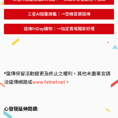
三星AI摺疊旗艦：→空機首選遠傳
遠傳friDay購物：→指定賣場獨家好禮
*遠傳保留活動變更及終止之權利。其他未盡事宜請
洽遠傳網路或
www.fetnet.net
。
心發現延伸閱讀: