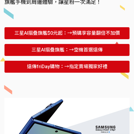
旗艦手機到周邊體驗，讓星粉一次滿足！
三星AI摺疊旗艦$0元起：→預購享容量翻倍不加價
三星AI摺疊旗艦：→空機首選遠傳
遠傳friDay購物：→指定賣場獨家好禮