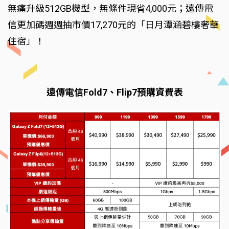
無痛升級512GB機型，無條件現省4,000元；遠傳電
信更加碼週週抽市價17,270元的「日月潭涵碧樓奢華
住宿」！
遠傳電信Fold7、Flip7預購資費表