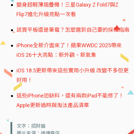
變身超輕薄摺疊機！三星Galaxy Z Fold7與Z
Flip7進化升級亮點一次看
該買平板還是筆電？怎麼選到自己要的採購指南
iPhone全新介面來了！蘋果WWDC 2025帶來
iOS 26十大亮點：新外觀、新氣象
iOS 18.5更新帶來這些實用小升級 改變不多但更
好用！
這些iPhone恐缺料，還有兩款iPad不能修了！
Apple更新過時與淘汰產品清單
文字：招財貓
圖片來源：遠傳電信