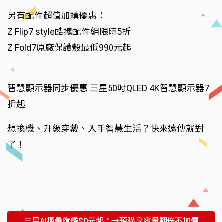
另有配件超值加購優惠：
Z Flip7 style酷攜配件組限時5折
Z Fold7原廠保護殼最低990元起
智慧顯示器同步優惠 三星50吋QLED 4K智慧顯示器7
折起
想換機、升級穿戴、入手智慧生活？快來遠傳就對
了！
三星AI摺疊旗艦$0元起：→預購享容量翻倍不加價