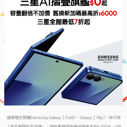
遠傳電信預購Samsung Galaxy Z Fold7、Galaxy Z Flip7，除可享
「享容量翻倍不加價」，還有舊機換新機加碼最高折6,000元、VIP