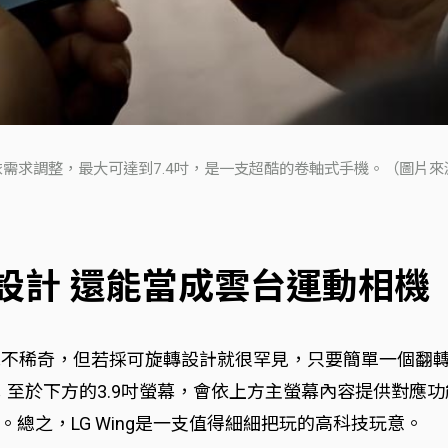
小可依需求調整，最大可達到7.4吋，是一支超酷的卷軸式手機。（圖片來源：LG 
螢幕設計 還能當成雲台運動相機
奇，但若採可旋轉設計就很罕見，只要簡單一個翻轉動作，就能把
驗；至於下方的3.9吋螢幕，會依上方主螢幕內容提供對
總之，LG Wing是一支值得細細把玩的高科技玩意。