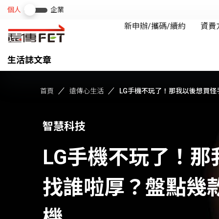
生活誌文章
首頁
遠傳心生活
LG手機不玩了！那我以後想買怪手
智慧科技
LG手機不玩了！那
找誰啦厚？盤點幾款
機