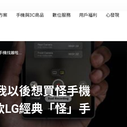
機找誰啦...
我以後想買怪手機
LG經典「怪」手