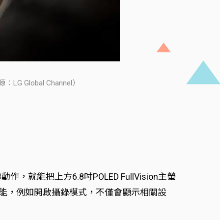
Global Channel）
上方6.8吋POLED FullVision主螢
應功能，例如開啟攝錄模式，不僅會顯示相關設