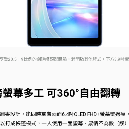
，就能享受20.5：9比例的劇院級觀影體驗，若開啟其他程式，下方3.9
支援跨螢幕多工 可360°自由翻轉
設計，能同時享有兩面6.4吋OLED FHD+螢幕蠻過
計，還可以打成帳篷模式，一人使用一面螢幕、感情不為散（誤）。