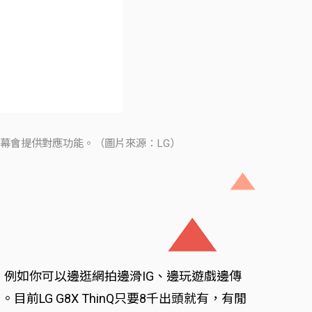
吋螢幕會提供對應功能。（圖片來源：LG）
癮，例如你可以邊逛網拍邊滑IG、邊玩遊戲邊傳
目前LG G8X ThinQ只要8千出頭就有，有閒