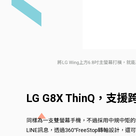
將LG Wing上方6.8吋主螢幕打橫
LG G8X ThinQ，
同樣為一支雙螢幕手機，不過採用中規中矩的翻書
LINE訊息，透過360°FreeStop轉軸設