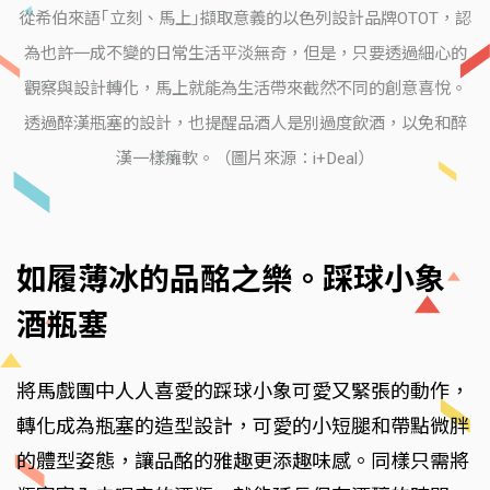
從希伯來語｢立刻、馬上｣擷取意義的以色列設計品牌OTOT，認
為也許一成不變的日常生活平淡無奇，但是，只要透過細心的
觀察與設計轉化，馬上就能為生活帶來截然不同的創意喜悅。
透過醉漢瓶塞的設計，也提醒品酒人是別過度飲酒，以免和醉
漢一樣癱軟。（圖片來源：i+Deal）
如履薄冰的品酩之樂。踩球小象
酒瓶塞
將馬戲團中人人喜愛的踩球小象可愛又緊張的動作，
轉化成為瓶塞的造型設計，可愛的小短腿和帶點微胖
的體型姿態，讓品酩的雅趣更添趣味感。同樣只需將