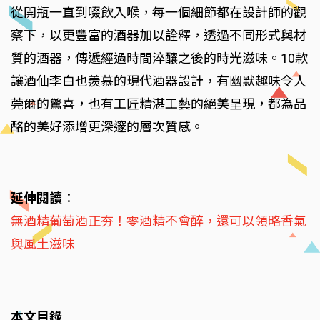
從開瓶一直到啜飲入喉，每一個細節都在設計師的觀
察下，以更豐富的酒器加以詮釋，透過不同形式與材
質的酒器，傳遞經過時間淬釀之後的時光滋味。10款
讓酒仙李白也羨慕的現代酒器設計，有幽默趣味令人
莞爾的驚喜，也有工匠精湛工藝的絕美呈現，都為品
酩的美好添增更深邃的層次質感。
延伸閱讀
：
無酒精葡萄酒正夯！零酒精不會醉，還可以領略香氣
與風土滋味
本文目錄