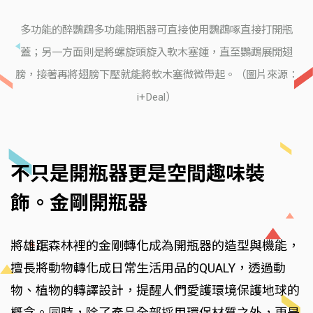
多功能的醉鸚鵡多功能開瓶器可直接使用鸚鵡啄直接打開瓶
蓋；另一方面則是將螺旋頭旋入軟木塞鍾，直至鸚鵡展開翅
膀，接著再將翅膀下壓就能將軟木塞微微帶起。（圖片來源：
i+Deal）
不只是開瓶器更是空間趣味裝
飾。金剛開瓶器
將雄踞森林裡的金剛轉化成為開瓶器的造型與機能，
擅長將動物轉化成日常生活用品的QUALY，透過動
物、植物的轉譯設計，提醒人們愛護環境保護地球的
概念。同時，除了產品全部採用環保材質之外，更是