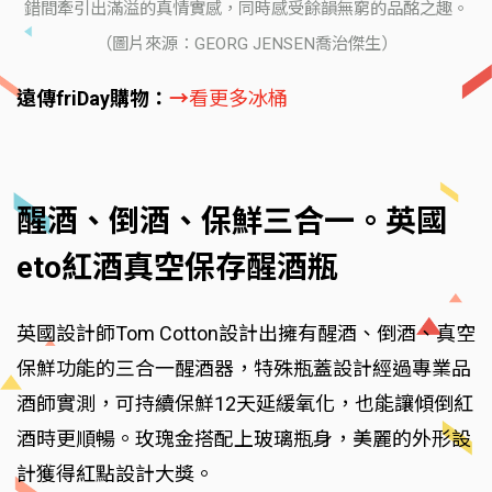
錯間牽引出滿溢的真情實感，同時感受餘韻無窮的品酩之趣。
（圖片來源：GEORG JENSEN喬治傑生）
遠傳friDay購物：
→
看更多冰桶
醒酒、倒酒、保鮮三合一。英國
eto紅酒真空保存醒酒瓶
英國設計師Tom Cotton設計出擁有醒酒、倒酒、真空
保鮮功能的三合一醒酒器，特殊瓶蓋設計經過專業品
酒師實測，可持續保鮮12天延緩氧化，也能讓傾倒紅
酒時更順暢。玫瑰金搭配上玻璃瓶身，美麗的外形設
計獲得紅點設計大獎。