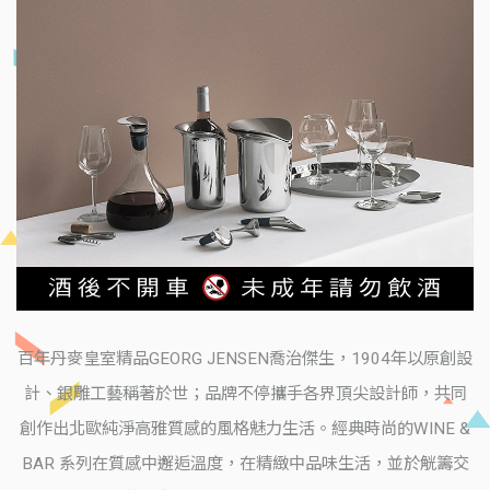
百年丹麥皇室精品GEORG JENSEN喬治傑生，1904年以原創設
計、銀雕工藝稱著於世；品牌不停攜手各界頂尖設計師，共同
創作出北歐純淨高雅質感的風格魅力生活。經典時尚的WINE &
BAR 系列在質感中邂逅溫度，在精緻中品味生活，並於觥籌交