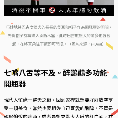
巧妙地將巴吉度獵犬的長長的雙耳和帽子作為開瓶壓的開關，
先將帽子旋轉鑽入酒瓶木塞，此時巴吉度獵犬的薾多也會豎
起，在將耳朵往下扳即可開瓶。（圖片來源：i+Deal）
七嘴八舌等不及。醉鸚鵡多功能
開瓶器
現代人忙碌一整天之後，回到家裡就想要好好放空享
受一頓美食，當然也要相佐自己喜愛的酩醇，不管是
輕鬆愉悅的啤酒，或者是想來點大人感的紅白酒，在