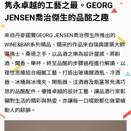
隽永卓越的工藝之最。GEORG
JENSEN喬治傑生的品酩之趣
來自丹麥國寶GEORG JENSEN喬治傑生所推出的
WINE&BAR系列精品，精采的作品來自瑞典建築大師
湯瑪士・桑德之手，以品酒之樂為設計靈感，將斟
酒、聞香、舉杯、終至品酩的步驟過程進行解讀，以
理性思維結合細膩工藝，打造出玻璃醒酒瓶、冷酒
器、冰桶與冰塊夾、開瓶器、注酒器及瓶塞等充滿巧
思的品酩配件，優雅卓越的設計工藝，讓品酒行家彰
顯對生活的精彩與熱愛，亦讓每一口啜飲都化做縈繞
動人的餘韻。