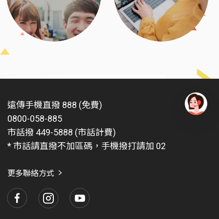
遠傳手機直撥 888 (免費)
0800-058-885
有
問
市話撥 449-5888 (市話計費)
題
* 市話請直撥不加區碼，手機撥打請加 02
找
愛
瑪
更多聯絡方式