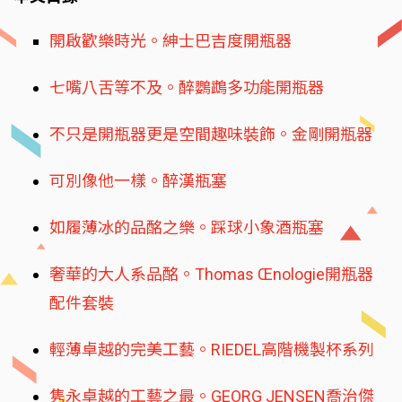
開啟歡樂時光。紳士巴吉度開瓶器
七嘴八舌等不及。醉鸚鵡多功能開瓶器
不只是開瓶器更是空間趣味裝飾。金剛開瓶器
可別像他一樣。醉漢瓶塞
如履薄冰的品酩之樂。踩球小象酒瓶塞
奢華的大人系品酩。Thomas Œnologie開瓶器
配件套裝
輕薄卓越的完美工藝。RIEDEL高階機製杯系列
隽永卓越的工藝之最。GEORG JENSEN喬治傑