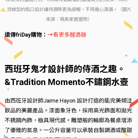
流線型的瓶口設計讓侍酒時更為順暢，不用擔心滴漏。（圖片
來源：瑪黑家居選物）
遠傳friDay購物：
→
看更多醒酒器
西班牙鬼才設計師的侍酒之趣。
&Tradition Momento不鏽鋼水壺
由西班牙設計師Jaime Hayon 設計打造的能完美傾注
飲品的美麗產品。漆面象牙色，採用高光飾面和拋光
不銹鋼內飾，極具現代感。雕塑般的輪廓為餐桌增添
了優雅的氣息。一公升容量可以承裝自製調酒或酸甜