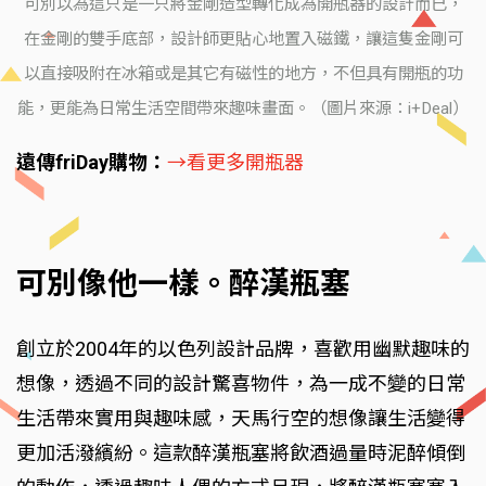
可別以為這只是一只將金剛造型轉化成為開瓶器的設計而已，
在金剛的雙手底部，設計師更貼心地置入磁鐵，讓這隻金剛可
以直接吸附在冰箱或是其它有磁性的地方，不但具有開瓶的功
能，更能為日常生活空間帶來趣味畫面。（圖片來源：i+Deal）
遠傳friDay購物：
→看更多開瓶器
可別像他一樣。醉漢瓶塞
創立於2004年的以色列設計品牌，喜歡用幽默趣味的
想像，透過不同的設計驚喜物件，為一成不變的日常
生活帶來實用與趣味感，天馬行空的想像讓生活變得
更加活潑繽紛。這款醉漢瓶塞將飲酒過量時泥醉傾倒