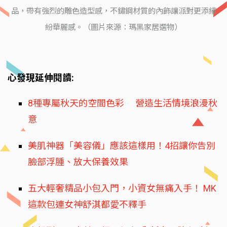
品，帶有強烈的雕色造型感，不鏽鋼材質的內飾讓派對更添繽
紛華麗感。（圖片來源：瑪黑家居選物）
心發現延伸閱讀:
8種專屬秋天的空間色彩 營造生活情境浪漫秋
意
美肌神器「美容儀」應該這樣用！4招讓你告別
臉部浮腫、放大保養效果
五大輕奢精品小包入門，小資女無痛入手！ MK
這款包連女神舒淇都愛不釋手