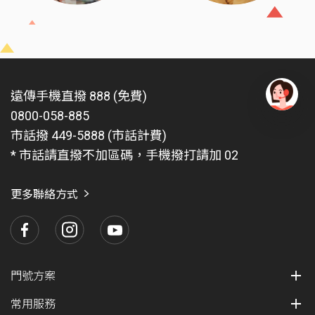
遠傳手機直撥 888 (免費)
0800-058-885
有
問
市話撥 449-5888 (市話計費)
題
* 市話請直撥不加區碼，手機撥打請加 02
找
愛
瑪
更多聯絡方式
門號方案
常用服務