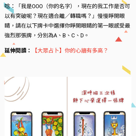
唸：「我是OOO（你的名字），現在的我工作是否可
以有突破呢？現在適合離／轉職嗎？」慢慢睜開眼
睛，請在以下牌卡中選擇你睜開眼睛的第一眼感受最
強烈那張牌，分別為A、B、C、D。
延伸閱讀：
【大眾占卜】你的心牆有多高？