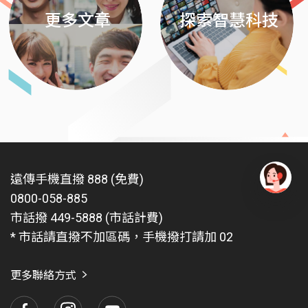
更多文章
探索智慧科技
遠傳手機直撥 888 (免費)
0800-058-885
有
問
市話撥 449-5888 (市話計費)
題
* 市話請直撥不加區碼，手機撥打請加 02
找
愛
瑪
更多聯絡方式