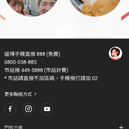
遠傳手機直撥 888 (免費)
0800-058-885
有
問
市話撥 449-5888 (市話計費)
題
* 市話請直撥不加區碼，手機撥打請加 02
找
愛
瑪
更多聯絡方式
門號方案