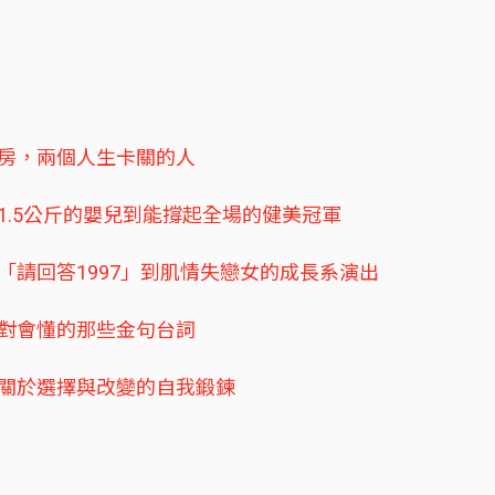
身房，兩個人生卡關的人
1.5公斤的嬰兒到能撐起全場的健美冠軍
「請回答1997」到肌情失戀女的成長系演出
絕對會懂的那些金句台詞
場關於選擇與改變的自我鍛鍊