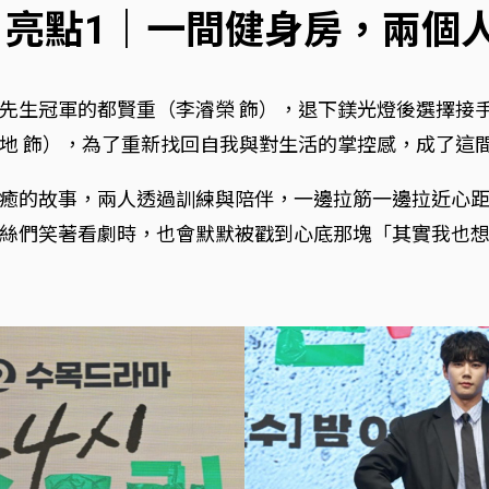
》亮點1｜一間健身房，兩個
先生冠軍的都賢重（李濬榮 飾），退下鎂光燈後選擇接
地 飾），為了重新找回自我與對生活的掌控感，成了這
癒的故事，兩人透過訓練與陪伴，一邊拉筋一邊拉近心
絲們笑著看劇時，也會默默被戳到心底那塊「其實我也