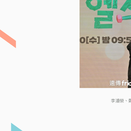
李濬榮、鄭