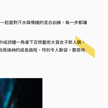
練一起面對汗水與情緒的混合訓練，每一步都讓
7》中成詩媛一角拿下百想藝術大賞女子新人獎，
自我接納的成長過程，特別令人動容。鄭恩地