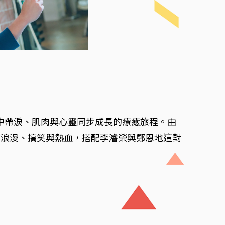
笑中帶淚、肌肉與心靈同步成長的療癒旅程。由
結浪漫、搞笑與熱血，搭配李濬榮與鄭恩地這對