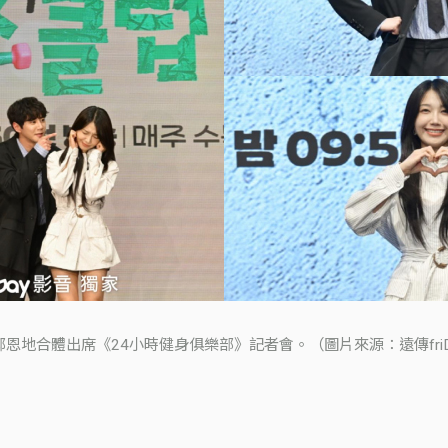
恩地合體出席《24小時健身俱樂部》記者會。（圖片來源：遠傳friD