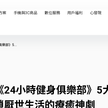
部》5...
24小時健身俱樂部》5
鎖厭世生活的療癒神劇