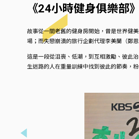
《24小時健身俱樂部
故事從一間老舊的健身房開始，曾是世界健美
場；而失戀崩潰的旅行企劃代理李美蘭（鄭恩
這是一段從沮喪、低潮，到互相激勵、彼此治
生迷路的人在重量訓練中找到彼此的節奏，粉