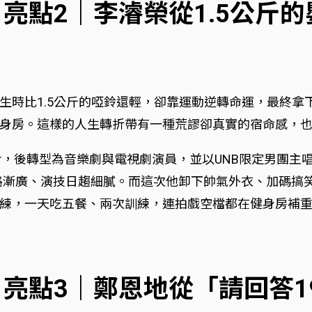
》亮點2｜李濬榮從1.5公斤
生時比1.5公斤的啞鈴還輕，卻靠運動逆轉命運，最終拿
身房。這樣的人生轉折帶有一種荒謬卻真實的宿命感，
pper，後轉型為音樂劇與電視劇演員，並以UNB限定男
，戲路漸廣、演技日趨細膩。而這次他卸下帥氣外衣、加碼
練，一天吃五餐、兩次訓練，連拍戲空檔都在健身房補
》亮點3｜鄭恩地從「請回答1