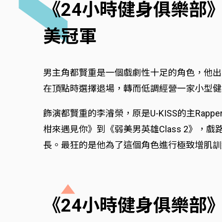
《24小時健身俱樂部
美冠軍
男主角都賢重是一個戲劇性十足的角色，他出
在頂點時選擇退場，轉而低調經營一家小型健
飾演都賢重的李濬榮，原是U-KISS的主Ra
柑來遇見你》到《弱美男英雄Class 2》
長。最狂的是他為了這個角色進行極致增肌訓
《24小時健身俱樂部