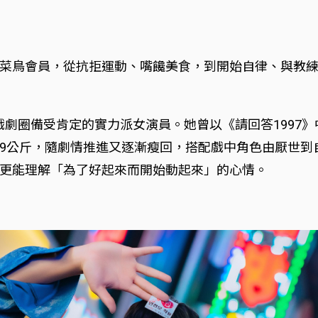
菜鳥會員，從抗拒運動、嘴饞美食，到開始自律、與教
在戲劇圈備受肯定的實力派女演員。她曾以《請回答199
9公斤，隨劇情推進又逐漸瘦回，搭配戲中角色由厭世到
更能理解「為了好起來而開始動起來」的心情。