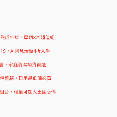
格斯熟成牛排，厚切3片超值組
W1S，AI智慧清潔4折入手
衣膠囊，家庭清潔補貨首選
2包整箱，日用品低價必買
25吋組合，輕量可加大出國必備