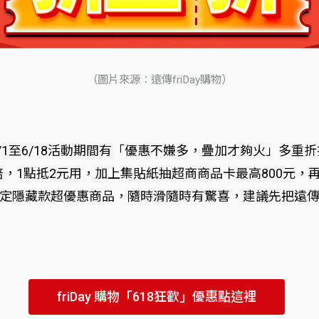
（圖片來源：遠傳friDay購物）
囉！6/1至6/18活動期間有「優惠不嫌多，疊加才夠火」
2倍，1點抵2元用，加上集貼紙抽超商商品卡最高800元，再
隱藏款超優惠商品，隨時滑隨時有驚喜，建議先把遠傳fri
friDay 購物「618狂歡」優惠點這裡