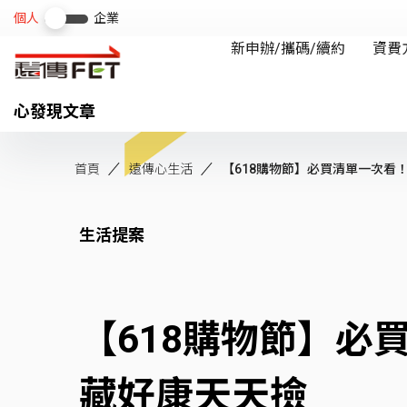
心發現文章
首頁
遠傳心生活
【618購物節】必買清單一次看！fri
生活提案
【618購物節】必買
藏好康天天撿