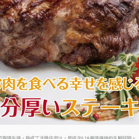
切霜降牛排，熟成工法鎖住肉汁，是這次618最值得搶的生鮮好物。（圖