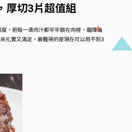
排，厚切3片超值組
濕度，把每一滴肉汁都牢牢鎖在肉裡，霜降油
來扎實又滿足，最難得的是現在可以用不到3