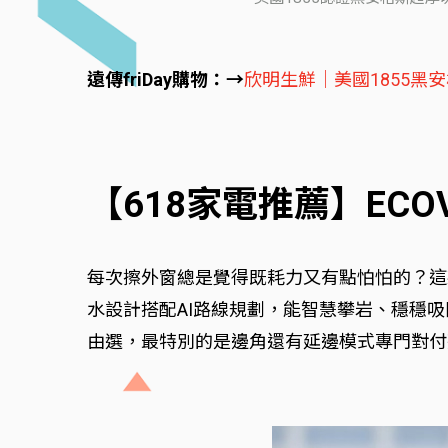
遠傳friDay購物：→
欣明生鮮｜美國1855黑
【618家電推薦】ECO
每次擦外窗總是覺得既耗力又有點怕怕的？這款 
水設計搭配AI路線規劃，能智慧攀岩、穩穩
由選，最特別的是邊角還有延邊模式專門對付