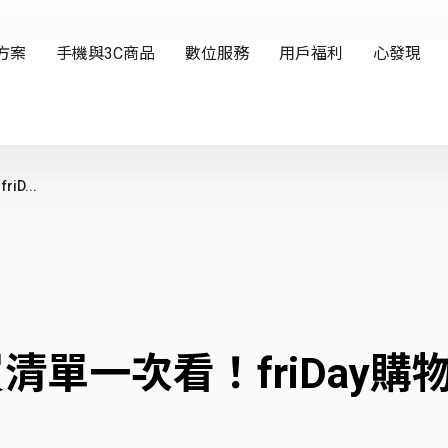
D...
清單一次看！friDay