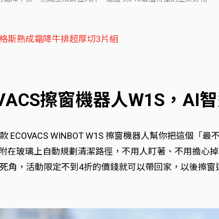
安格斯熟成霜降牛排超厚切3片組
VACS擦窗機器人W1S，AI
ECOVACS WINBOT W1S 擦窗機器人幫你把這個
吸附在玻璃上自動規劃清潔路徑，不用人盯著、不用擔心掉
死角，活動限定不到4折的價錢就可以帶回家，以後擦窗