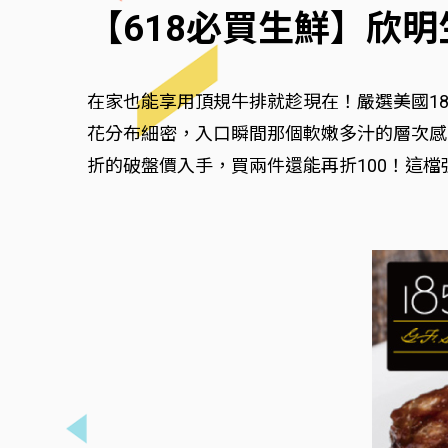
【618必買生鮮】欣明
在家也能享用頂規牛排就趁現在！嚴選美國1
花分布細密，入口瞬間那個軟嫩多汁的層次感
折的破盤價入手，買兩件還能再折100！這