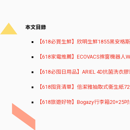
本文目錄
【618必買生鮮】欣明生鮮1855黑安
【618家電推薦】ECOVACS擦窗機器人
【618必囤日用品】ARIEL 4D抗菌洗
【618囤貨清單】倍潔雅抽取式衛生紙7
【618旅遊好物】Bogazy行李箱20+