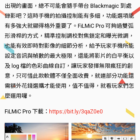
出現的畫面，總不可能會隨手帶台 Blackmagic 到處
錄影吧？這時手機的拍攝控制能有多細，功能選項能
有多強大就顯得格外重要了。FiLMiC Pro 可夠過雙弧
形滑桿的方式，精準控制調校對焦鎖定和曝光微調，
也能有效即時對影像的細節分析，給予玩家手機所能
設定音訊與幀數的最大極限，還能將影片的白平衡以
及 log 檔的色彩曲線自訂，讓玩家發揮無限瘋狂的創
意，只可惜此款軟體不僅全面收費，就連部分功能還
需額外花錢選購才能使用，值不值得，就看玩家們怎
麼運用囉。
FiLMiC Pro 下載：
https://bit.ly/3qaZ0e0