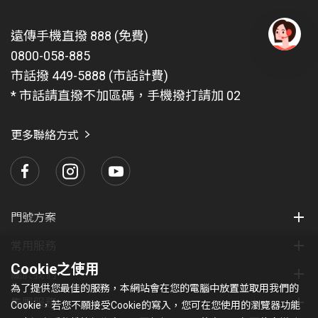
遠傳手機直撥 888 (免費)
0800-058-885
有
問
市話撥 449-5888 (市話計費)
題
* 市話請直撥不加區碼，手機撥打請加 02
找
愛
瑪
更多聯絡方式
門號方案
常用服務
Cookie之使用
關於我們
為了提供您最佳的服務，本網站會在您的電腦中放置並取用我們的
集團服務
Cookie，若您不願接受Cookie的寫入，您可在您使用的瀏覽器功能