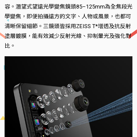
容。潛望式望遠光學變焦鏡頭85–125mm為全焦段光
學變焦，即便拍攝遠方的文字、人物或風景，也都可
清晰保留細節。三鏡頭皆採用ZEISS T*增透及抗反射
塗層鍍膜，能有效減少反射光線、抑制暈光及強化對
比。