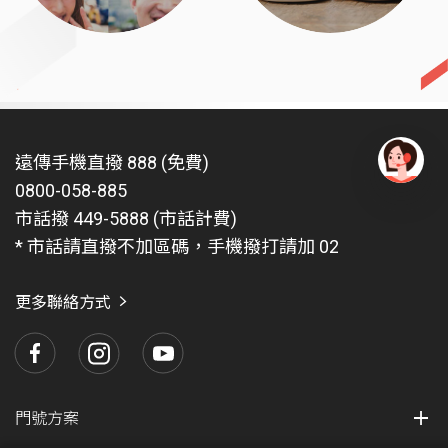
遠傳手機直撥 888 (免費)
0800-058-885
有
問
市話撥 449-5888 (市話計費)
題
* 市話請直撥不加區碼，手機撥打請加 02
找
愛
瑪
更多聯絡方式
門號方案