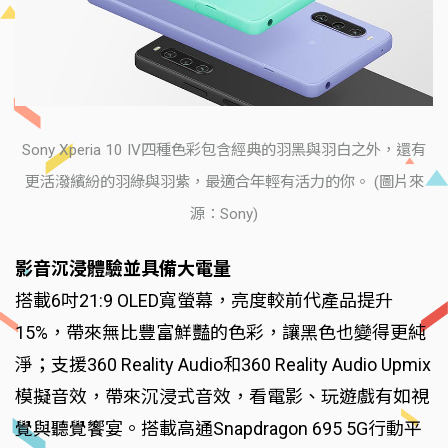
Sony Xperia 10 IV四種色彩包含經典的羽黑與羽白之外，還有
更活潑繽紛的羽綠與羽紫，最適合年輕有活力的你。 (圖片來
源：Sony)
影音沉浸體驗並具備大電量
搭載6吋21:9 OLED寬螢幕，亮度較前代產品提升
15%，帶來無比豐富鮮豔的色彩，讓黑色也變得更純
淨；支援360 Reality Audio和360 Reality Audio Upmix
模擬音效，帶來沉浸式音效，看電影、玩遊戲有如視
覺與聽覺饗宴。搭載高通Snapdragon 695 5G行動平