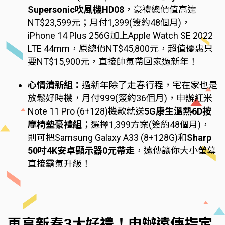
Supersonic吹風機HD08
，豪禮總價值高達
NT$23,599元；月付1,399(簽約48個月)，
iPhone 14 Plus 256G加上Apple Watch SE 2022
LTE 44mm，原總價NT$45,800元，超值優惠只
要NT$15,900元，直接帥氣帶回家過新年！
心情清新組：
過新年除了走春行程，宅在家也是
放鬆好時機，月付999(簽約36個月)，申辦紅米
Note 11 Pro (6+128)機款就送
5G康生溫熱6D按
摩椅墊豪禮組
；選擇1,399方案(簽約48個月)，
則可把Samsung Galaxy A33 (8+128G)和
Sharp
50吋4K安卓顯示器0元帶走
，遠傳讓你大小螢幕
直接霸氣升級！
再享新春3大好禮！申辦遠傳指定