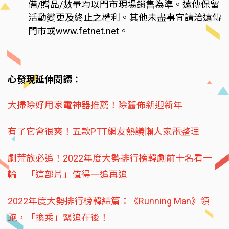
備/贈品/數量均以門市現場銷售為準。遠傳保留
活動變更及終止之權利。其他未盡事宜請洽遠傳
門市或www.fetnet.net。
心發現延伸閱讀：
大掃除好用家電神器推薦！除舊佈新迎新年
有了它會很爽！五款PTT網友熱議懶人家電整理
劇荒族必追！2022年度大勢排行榜韓劇前十名看一
輪 「這部片」值得一追再追
2022年度大勢排行榜韓綜篇：《Running Man》領
跑，「換乘」緊追在後！