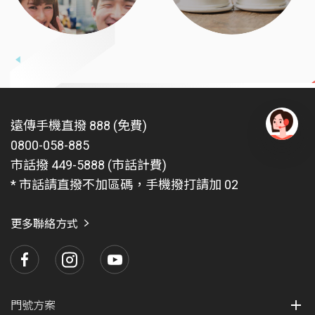
遠傳手機直撥 888 (免費)
0800-058-885
有
問
市話撥 449-5888 (市話計費)
題
* 市話請直撥不加區碼，手機撥打請加 02
找
愛
瑪
更多聯絡方式
門號方案