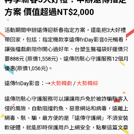
方案 價值超過NT$2,000
活動期間申辦遠傳迎新春指定方案，還能把3大好禮
帶回家，包括：指定機款享遠傳friDay影音0元暢看，
讓強檔戲劇陪你開心過好年、台塑生醫福袋好運價只
要888元 (原價1,558元)、遠傳防駭心守護服務12個月
優惠(原價1,056元)。
遠傳friDay影音：
→
大勢韓劇
/
大勢韓綜
遠傳防駭心守護服務可以讓讓用戶免於被詐騙駭客入
侵的風險，自動阻擋釣魚、惡意網站和病毒，遠離上
網毒、駭、騙，最方便的是「遠傳守護網」不須安裝
軟硬體，就能即時保護用戶上網安全，點擊這篇文章