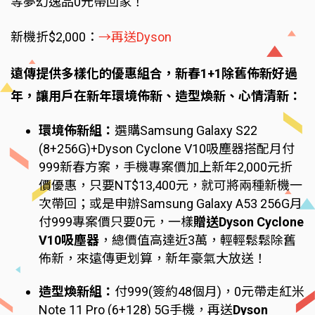
等夢幻逸品0元帶回家！
新機折$2,000：
→再送Dyson
遠傳提供多樣化的優惠組合，新春1+1除舊佈新好過
年，讓用戶在新年環境佈新、造型煥新、心情清新：
環境佈新組：
選購Samsung Galaxy S22
(8+256G)+Dyson Cyclone V10吸塵器搭配月付
999新春方案，手機專案價加上新年2,000元折
價優惠，只要NT$13,400元，就可將兩種新機一
次帶回；或是申辦Samsung Galaxy A53 256G月
付999專案價只要0元，一樣
贈送Dyson Cyclone
V10吸塵器
，總價值高達近3萬，輕輕鬆鬆除舊
佈新，來遠傳更划算，新年豪氣大放送！
造型煥新組：
付999(簽約48個月)，0元帶走紅米
Note 11 Pro (6+128) 5G手機，再送
Dyson