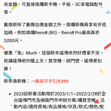
收金額，可直接換購新手機、平板、3C家電與配件
等。
舊換新除了舊機估價金額之外，換購新機再享有折抵
加碼，例如換購Reno8 (8G)、Reno8 Pro最高再折
3,000元。
優惠「兔」Much，這個新年遠傳依然好禮拿不完，
就讓遠傳把你寵上天！買空機、辦門號，遠傳更划
算！
新年換新機：
→最高可折$28,888
2023迎新春活動限於2023/1/1~2022/2/28於全
台遠傳門市及網路門市申辦方案/購買空機，活
動內容/適用資格/商品價格/供貨/款式/顏色/配