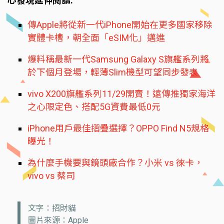
心發現延伸閱讀:
傳Apple將從新一代iPhone開始在更多國家移除
實體卡槽，朝全面「eSIM化」邁進
爆料稱最新一代Samsung Galaxy S旗艦系列將
於下個月登場，輕薄Slim機型可望同步發表
vivo X200旗艦系列11/29開賣！遠傳推獨家海洋
之心限定色、搭配5G資費最低0元
iPhone用戶最佳摺疊選擇？OPPO Find N5規格
曝光！
為什麼手機要與鏡頭廠合作？小米 vs 徠卡，
vivo vs 蔡司
文字：招財貓
圖片來源：Apple