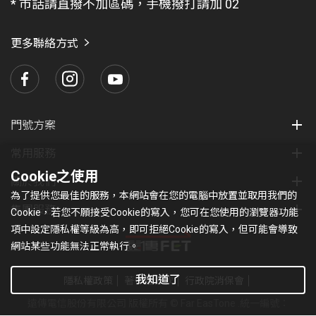
* 市話請直撥不加區碼，手機撥打請加 02
找
愛
瑪
更多聯絡方式
門號方案
常用服務
Cookie之使用
關於我們
為了提供您最佳的服務，本網站會在您的電腦中放置並取用我們的
集團服務
Cookie，若您不願接受Cookie的寫入，您可在您使用的瀏覽器功能
項中設定隱私權等級為高，即可拒絕Cookie的寫入，但可能會導致
網站某些功能無法正常執行。
我知道了
隱私權政策
著作權條款
行政院消保會
遠傳電信股份有限公司 版權所有 © Far EasTone
.統一編號：