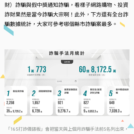
財）詐騙與假中獎通知詐騙，看樣子網路購物、投資
詐財果然是當今詐騙大宗啊！此外，下方還有全台詐
騙數據統計，大家可參考哪個縣市詐騙案最多。
「165打詐儀錶板」會把當天與上個月詐騙手法前5名列出來，