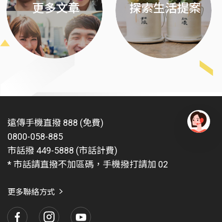
更多文章
探索生活提案
遠傳手機直撥 888 (免費)
0800-058-885
有
問
市話撥 449-5888 (市話計費)
題
* 市話請直撥不加區碼，手機撥打請加 02
找
愛
瑪
更多聯絡方式