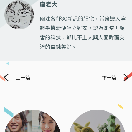
唐老大
關注各種3C新訊的肥宅，當身邊人拿
起手機滑便坐立難安，認為即使再厲
害的科技，都比不上人與人面對面交
流的單純美好。
上一篇
下一篇
Previous
Next