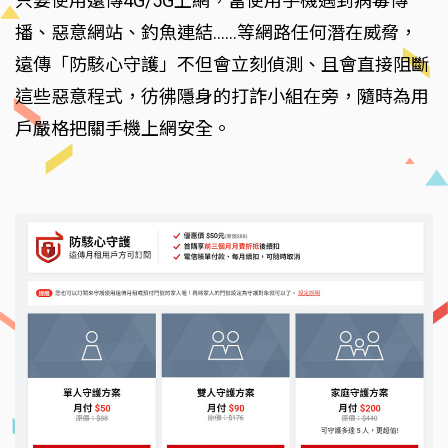
只要使用遠傳4G/5G上網，當使用手機遇到病毒傳
播、惡意網站、釣魚連結......等網路任何潛在威脅，
遠傳「防駭心守護」不但會立刻偵測、且會直接阻斷
這些惡意程式，彷彿隱身的打詐小組在旁，隨時為用
戶嚴格把關手機上網安全。